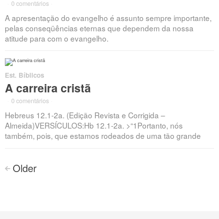
·
0 comentários
·
A apresentação do evangelho é assunto sempre importante,
pelas conseqüências eternas que dependem da nossa
atitude para com o evangelho.
Est. Bíblicos
A carreira cristã
·
0 comentários
·
Hebreus 12.1-2a. (Edição Revista e Corrigida –
Almeida)VERSÍCULOS:Hb 12.1-2a. >“1Portanto, nós
também, pois, que estamos rodeados de uma tão grande
Navegação
Older
<
dos
posts