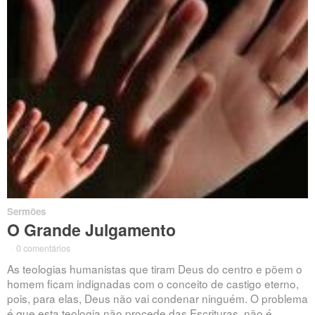
Sermões
O Grande Julgamento
·
0 comentários
·
As teologias humanistas que tiram Deus do centro e põem o
homem ficam indignadas com o conceito de castigo eterno,
pois, para elas, Deus não vai condenar ninguém. O problema
é que esta teologia não procede das Escrituras, não é