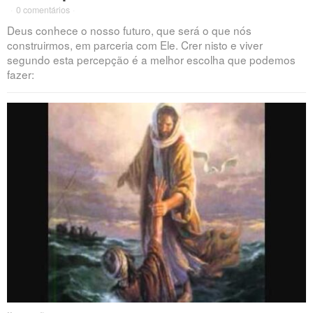
·
0 comentários
·
Deus conhece o nosso futuro, que será o que nós
construirmos, em parceria com Ele. Crer nisto e viver
segundo esta percepção é a melhor escolha que podemos
fazer: