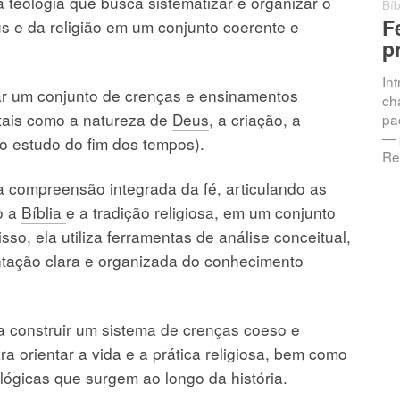
 teologia que busca sistematizar e organizar o
Bíb
F
s e da religião em um conjunto coerente e
p
In
ar um conjunto de crenças e ensinamentos
ch
 tais como a natureza de
Deus
, a criação, a
pac
— 
o estudo do fim dos tempos).
Re
a compreensão integrada da fé, articulando as
o a
Bíblia
e a tradição religiosa, em um conjunto
so, ela utiliza ferramentas de análise conceitual,
ntação clara e organizada do conhecimento
a construir um sistema de crenças coeso e
a orientar a vida e a prática religiosa, bem como
lógicas que surgem ao longo da história.