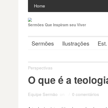
Pular
Buscar
por:
Home
para
o
conteúdo
Sermões Que Inspiram seu Viver
Sermões
Ilustrações
Est.
Perspectivas
O que é a teologi
Equipe Sermão
on
/
0 comentários