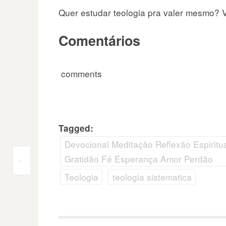
Quer estudar teologia pra valer mesmo? V
Comentários
comments
Tagged:
Devocional Meditação Reflexão Espiritua
Gratidão Fé Esperança Amor Perdão
Navegação
<
Teologia
teologia sistematica
do
Post