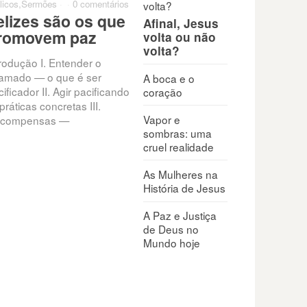
licos
,
Sermões
·
·
0 comentários
elizes são os que
Afinal, Jesus
romovem paz
volta ou não
volta?
trodução I. Entender o
amado — o que é ser
A boca e o
ificador II. Agir pacificando
coração
práticas concretas III.
Vapor e
compensas —
sombras: uma
cruel realidade
As Mulheres na
História de Jesus
A Paz e Justiça
de Deus no
Mundo hoje