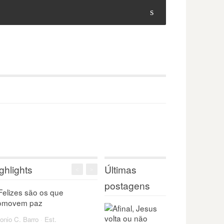
s
ghlights
Últimas
<
>
postagens
onio C. Barro
·
Est.