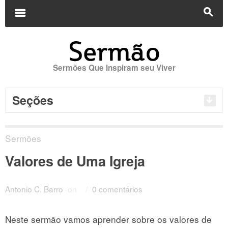
Buscar
por:
m
s
Sermões Que Inspiram seu Viver
Seções
Sermões
Valores de Uma Igreja
Antonio C. Barro
on
/
0 comentários
Neste sermão vamos aprender sobre os valores de