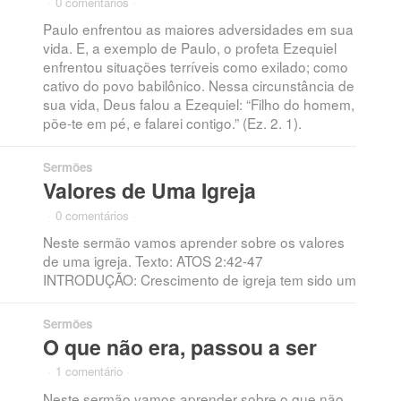
·
0 comentários
·
Paulo enfrentou as maiores adversidades em sua
vida. E, a exemplo de Paulo, o profeta Ezequiel
enfrentou situações terríveis como exilado; como
cativo do povo babilônico. Nessa circunstância de
sua vida, Deus falou a Ezequiel: “Filho do homem,
põe-te em pé, e falarei contigo.” (Ez. 2. 1).
Sermões
Valores de Uma Igreja
·
0 comentários
·
Neste sermão vamos aprender sobre os valores
de uma igreja. Texto: ATOS 2:42-47
INTRODUÇÃO: Crescimento de igreja tem sido um
Sermões
O que não era, passou a ser
·
1 comentário
·
Neste sermão vamos aprender sobre o que não