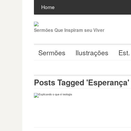
Pular
Buscar
por:
Home
para
o
conteúdo
Sermões Que Inspiram seu Viver
Sermões
Ilustrações
Est.
Posts Tagged 'Esperança'