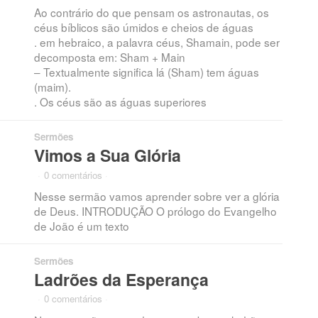
Ao contrário do que pensam os astronautas, os
céus bíblicos são úmidos e cheios de águas
. em hebraico, a palavra céus, Shamain, pode ser
decomposta em: Sham + Main
– Textualmente significa lá (Sham) tem águas
(maim).
. Os céus são as águas superiores
Sermões
Vimos a Sua Glória
·
0 comentários
·
Nesse sermão vamos aprender sobre ver a glória
de Deus. INTRODUÇÃO O prólogo do Evangelho
de João é um texto
Sermões
Ladrões da Esperança
·
0 comentários
·