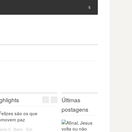
s
ghlights
Últimas
<
>
postagens
onio C. Barro
·
Est.