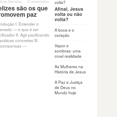
licos
,
Sermões
·
·
0 comentários
elizes são os que
Afinal, Jesus
romovem paz
volta ou não
volta?
trodução I. Entender o
amado — o que é ser
A boca e o
ificador II. Agir pacificando
coração
práticas concretas III.
Vapor e
compensas —
sombras: uma
cruel realidade
As Mulheres na
História de Jesus
A Paz e Justiça
de Deus no
Mundo hoje