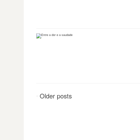
Navegação
Older
posts
<
dos
posts