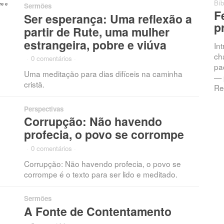
Bíb
Sermões
F
Ser esperança: Uma reflexão a
p
partir de Rute, uma mulher
estrangeira, pobre e viúva
In
ch
·
0 comentários
·
pac
Uma meditação para dias difíceis na caminha
— 
cristã.
Re
Perspectivas
Corrupção: Não havendo
profecia, o povo se corrompe
·
0 comentários
·
Corrupção: Não havendo profecia, o povo se
corrompe é o texto para ser lido e meditado.
Sermões
A Fonte de Contentamento