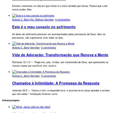
Existem momentos na vida em que chorar é o único remédio que temos. Parece que a dor
nunca acaba. Mas
Antonio C. Barro
·
Est. Bíblicos
,
Sermões
·
·
0 comentários
Este é o meu consolo no sofrimento
As dores do sofrimento precisam ser acompanhadas pelas promessas de Deus. Sem as
promessas, não suportamos viver todos os dias.
Antonio C. Barro
·
Sermões
·
·
0 comentários
Vida de Adoração: Transformação que Renova a Mente
Romanos 12:1–2 — “Rogo-vos, pois, irmãos, por misericórdia de Deus, que apresenteis os
vossos corpos por sacrifício vivo, santo e
Antonio C. Barro
·
Sermões
·
·
0 comentários
Chamados à Intimidade: A Promessa da Resposta
Jeremias 33:3 — “Clama a mim, e responder-te-ei, e anunciar-te-ei coisas grandes e ocultas
que não sabes.” Introdução Vivemos numa
Últimas postagens