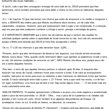
burburinho dos locais habitados….
-E assim, tudo o que eles conseguiam enxergar do outro lado do rio, DEUS prometera que lhes
pertenceria, como também prometera que seria deles a vitória na luta contra os habitantes daquelas
terras!
-O v. 1 do Capítulo 13 (que não lemos) nos informa que antes de atravessar o rio Jordão e conquistar a
terra, o SENHOR deu ordens para que Moisés escolhesse doze homens, um de cada tribo,
capacitados, corajosos, honestos, para que espionassem todo o lugar a ser conquistado. E a intenção
aqui era para que eles pudessem conhecer o inimigo e assim, planejar a estratégia de guerra…
-E É IMPORTANTE OBSERVAR que o texto nos dá indícios de que a nenhum dos espiões foi
solicitada qualquer opinião sobre a capacidade de Israel vence-los ou não. Isso não era necessário,
porque a Bíblia está dizendo que DEUS já tinha lhes assegurado a vitória.
-Os vv. 17 a 20 nos informam o que eles deveriam fazer: (LER)…
-Portanto, assim que eles terminassem de observar tais aspectos, sua missão estaria encerrada.
Moisés nunca disse: “Olha, quando vocês retornarem dêem suas opiniões se poderemos invadir a terra
ou não. Se teremos condições de vence-los ou não””. NÃO! Moisés não disse isso, porque essa não
era a tarefa daqueles homens.
-Pois bem, o texto diz que aqueles homens partiram e voltaram após 40 dias. E enquanto eles
estavam nas terras de Canaã, colheram frutos para mostrar a Israel. E de volta ao acampamento
israelita, todo povo se reuniu para ouvir os relatórios e eles mostraram os deliciosos frutos que haviam
trazido. E havia satisfação entre todo o povo: v. 27 “Fomos `terra a que você nos enviou, e é de fato
um lugar maravilhoso, uma terra que dá leite e mel. Aqui estão alguns frutos…” – E até então tudo era
muito satisfatório entre eles….
-MAS DE REPENTE, 10 espiões apresentaram a Moisés e ao povo uma visão negativa e amedrontada
sobre o povo da terra prometida: vv. 28-29 – “Olha… mas o povo de lá é poderoso e as cidades são
grandes e tem muros em volta. Vimos também lá os gigantes descendentes de Enaque. Os
amalequitas vivem no sul, lá estão os heteus, os jebuseus, os cananeus…”
-(Esses sim são assassinos de Sonhos Pr. Cleverson!) – Imagine você que desanimo, que balde de