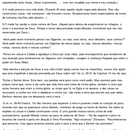
arquitetando fatos irreais, talvez improváveis, …. mas tem invadido sua mente e seu coração.)
4.O medo provoca uma vida árida. (Durante 40 anos aquela nação vagou pelo deserto. Eles não
construíram casas, não semearam, não fincaram raízes. Simplesmente foram expectadores da morte
de inúmeras famílias pelo deserto…)
5.O medo faz perder a visão correta de Deus. (Aquele povo deixou de experimentar os milagres, o
amor e a provisão de Deus. Porque o temor descontrolado rouba bênçãos incontáveis que nos são
reservadas por Deus.)
-Você pode neste momento pensar nos Gigantes, ou seja, seus alvos, seus desafios, seus sonhos??
Você pode neste momento pensar nos Gigantes da nossa Igreja, ou seja, nossos desafios, nossas
metas, nossos alvos e nossos sonhos?
-Penso em Josué e Calebe e agradeço a Deus por suas vidas, pelo encorajamento que recebemos de
seu exemplo para enfrentarmos os Gigantes com intrepidez, coragem e confiança Naquele que retém o
poder em Suas Mãos.
-Não retenha a benção de Deus à sua vida irmão! Igreja vamos tirar os impecilhos, vamos tirar aquilo
que esta impedindo a benção prometida por Deus sobre nós! Os vv. 20-21 do Capítulo 14 nos diz que:
“Então o Senhor disse: Esta bem, vou perdoar este povo como você pediu. Mas prometo pelo meu
próprio nome que, como é tão certo que toda terra será cheia de minha glória, também é certo que
estes homens que viram a minha glória, os sinais que fiz no Egito e no deserto, e dez vezes se
recusaram a confiar em mim e obedecer à minha voz, não verão a terra que prometi aos pais deles.
Nenhum desses que me desprezou verá a terra…”
-E os vv. 36-40 finaliza: “Os dez homens que espiaram a terra e puseram medo no coração do povo,
fazendo com que se queixasse contra Moisés, morreram de praga na frente do Senhor. De todos os
espiões só Josué e Calebe continuaram vivos. E uma grande tristeza tomou conta de todo
acampamento, quando Moisés contou ao povo as palavras de Deus. – No dia seguinte o povo se
levantou de manhã e partiu em direção à Terra Prometida. “Aqui estamos!” Disseram. “Reconhecemos
que pecamos, mas agora estamos prontos para ir para a terra que o Senhor nos prometeu!”.