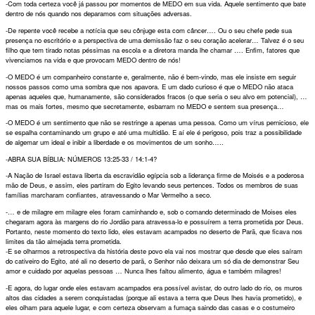
-Com toda certeza você já passou por momentos de MEDO em sua vida. Aquele sentimento que bate
dentro de nós quando nos deparamos com situações adversas.
-De repente você recebe a notícia que seu cônjuge esta com câncer…. Ou o seu chefe pede sua
presença no escritório e a perspectiva de uma demissão faz o seu coração acelerar… Talvez é o seu
filho que tem tirado notas péssimas na escola e a diretora manda lhe chamar …. Enfim, fatores que
vivenciamos na vida e que provocam MEDO dentro de nós!
-O MEDO é um companheiro constante e, geralmente, não é bem-vindo, mas ele insiste em seguir
nossos passos como uma sombra que nos apavora. E um dado curioso é que o MEDO não ataca
apenas aqueles que, humanamente, são considerados fracos (o que seria o seu alvo em potencial), …
mas os mais fortes, mesmo que secretamente, esbarram no MEDO e sentem sua presença…
-O MEDO é um sentimento que não se restringe a apenas uma pessoa. Como um vírus pernicioso, ele
se espalha contaminando um grupo e até uma multidão. E aí ele é perigoso, pois traz a possibilidade
de algemar um ideal e inibir a liberdade e os movimentos de um sonho…..
-ABRA SUA BÍBLIA: NÚMEROS 13:25-33 / 14:1-4?
-A Nação de Israel estava liberta da escravidão egípcia sob a liderança firme de Moisés e a poderosa
mão de Deus, e assim, eles partiram do Egito levando seus pertences. Todos os membros de suas
famílias marcharam confiantes, atravessando o Mar Vermelho a seco.
-… e de milagre em milagre eles foram caminhando e, sob o comando determinado de Moises eles
chegaram agora às margens do rio Jordão para atravessa-lo e possuírem a terra prometida por Deus.
Portanto, neste momento do texto lido, eles estavam acampados no deserto de Parã, que ficava nos
limites da tão almejada terra prometida.
-E se olharmos a retrospectiva da história deste povo ela vai nos mostrar que desde que eles saíram
do cativeiro do Egito, até ali no deserto de parã, o Senhor não deixara um só dia de demonstrar Seu
amor e cuidado por aquelas pessoas … Nunca lhes faltou alimento, água e também milagres!
-E agora, do lugar onde eles estavam acampados era possível avistar, do outro lado do rio, os muros
altos das cidades a serem conquistadas (porque ali estava a terra que Deus lhes havia prometido), e
eles olham para aquele lugar, e com certeza observam a fumaça saindo das casas e o costumeiro