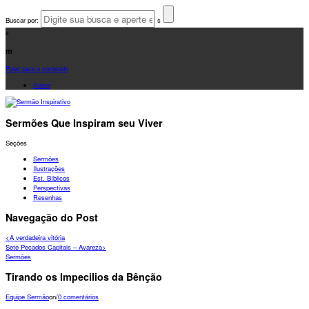
Buscar por:
s
s
m
Pular para o conteúdo
Home
Sermões Que Inspiram seu Viver
Seções
Sermões
Ilustrações
Est. Bíblicos
Perspectivas
Resenhas
Navegação do Post
<
A verdadeira vitória
Sete Pecados Capitais – Avareza
>
Sermões
Tirando os Impecilios da Bênção
Equipe Sermão
on
/
0 comentários