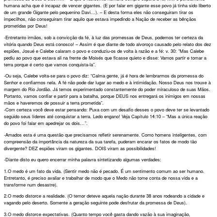
humana acha que é incapaz de vencer gigantes. (E por falar em gigante esse povo já tinha sido liberto
de um grande Gigante pelo pequenino Davi…). – E desta forma eles não conseguiram tirar os
impecilhos, não conseguiram tirar aquilo que estava impedindo a Nação de receber as bênçãos
prometidas por Deus!
-Entretanto irmãos, sob a convicção da fé, à luz das promessas de Deus, podemos ter certeza da
vitória quando Deus está conosco! – Assim é que diante de todo alvoroço causado pelo relato dos dez
espiões, Josué e Calebe calaram o povo e conduziu-os de volta à razão e a fé: v. 30: “Mas Calebe
pediu ao povo que estava ali na frente de Moisés que ficasse quieto e disse: Vamos partir e tomar a
terra porque é certo que vamos conquista-la”.
-Ou seja, Calebe volta-se para o povo diz: “Calma gente, já é hora de lembrarmos da promessa do
Senhor e confiarmos nela. A fé não pode dar lugar ao medo e à intimidação. Nosso Deus nos trouxe à
margem do Rio Jordão. Já temos experimentado constantemente do poder miraculoso de suas Mãos.
Portanto, vamos confiar e partir para a batalha, porque DEUS nos entregará os inimigos em nossas
mãos e haveremos de possuir a terra prometida”.
-Com certeza você deve estar pensando: Puxa com um desafio desses o povo deve ter se levantado
seguido seus líderes até conquistar a terra. Ledo engano! Veja Capítulo 14:10 – “Mas a única reação
do povo foi falar em apedrejar os dois…”.
-Amados esta é uma questão que precisamos refletir serenamente. Como homens inteligentes, com
compreensão da importância da natureza da sua tarefa, puderam encarar os fatos de modo tão
divergente? DEZ espiões viram os gigantes. DOIS viram as possibilidades!
-Diante disto eu quero encerrar minha palavra sintetizando algumas verdades:
1.O medo é um fato da vida. (Sentir medo não é pecado. É um sentimento comum ao ser humano.
Entretanto, é preciso avaliar e trabalhar de modo que o Medo não tome conta de nossa vida e a
transforme num desastre).
2.O medo distorce a realidade. (O temor deteve aquela nação durante 38 anos rodeando a cidade e
vagando pelo deserto. Somente a geração seguinte pode desfrutar da promessa de Deus).
3.O medo distorce expectativas. (Quanto tempo você gasta dando vazão à sua imaginação,