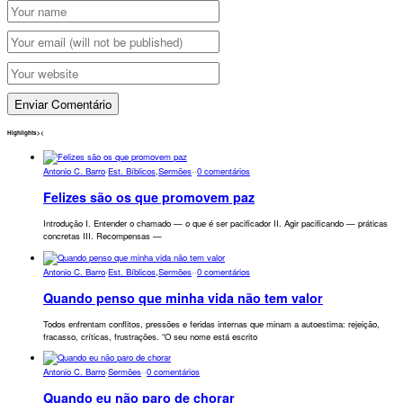
Highlights
>
<
Antonio C. Barro
·
Est. Bíblicos
,
Sermões
·
·
0 comentários
Felizes são os que promovem paz
Introdução I. Entender o chamado — o que é ser pacificador II. Agir pacificando — práticas
concretas III. Recompensas —
Antonio C. Barro
·
Est. Bíblicos
,
Sermões
·
·
0 comentários
Quando penso que minha vida não tem valor
Todos enfrentam conflitos, pressões e feridas internas que minam a autoestima: rejeição,
fracasso, críticas, frustrações. “O seu nome está escrito
Antonio C. Barro
·
Sermões
·
·
0 comentários
Quando eu não paro de chorar