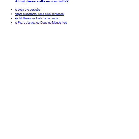
Afinal, Jesus volta ou não volta?
A boca e o coração
Vapor e sombras: uma cruel realidade
As Mulheres na História de Jesus
A Paz e Justiça de Deus no Mundo hoje