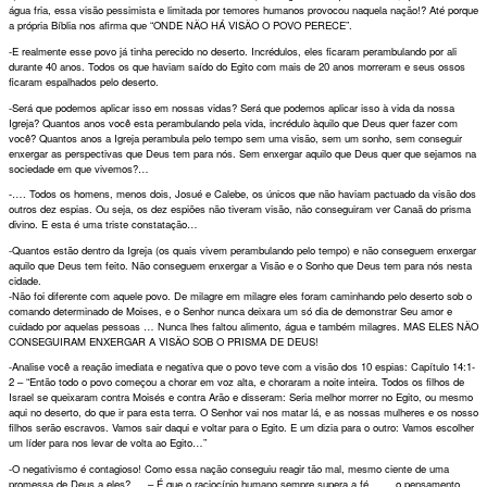
água fria, essa visão pessimista e limitada por temores humanos provocou naquela nação!? Até porque
a própria Bíblia nos afirma que “ONDE NÃO HÁ VISÃO O POVO PERECE”.
-E realmente esse povo já tinha perecido no deserto. Incrédulos, eles ficaram perambulando por ali
durante 40 anos. Todos os que haviam saído do Egito com mais de 20 anos morreram e seus ossos
ficaram espalhados pelo deserto.
-Será que podemos aplicar isso em nossas vidas? Será que podemos aplicar isso à vida da nossa
Igreja? Quantos anos você esta perambulando pela vida, incrédulo àquilo que Deus quer fazer com
você? Quantos anos a Igreja perambula pelo tempo sem uma visão, sem um sonho, sem conseguir
enxergar as perspectivas que Deus tem para nós. Sem enxergar aquilo que Deus quer que sejamos na
sociedade em que vivemos?…
-…. Todos os homens, menos dois, Josué e Calebe, os únicos que não haviam pactuado da visão dos
outros dez espias. Ou seja, os dez espiões não tiveram visão, não conseguiram ver Canaã do prisma
divino. E esta é uma triste constatação…
-Quantos estão dentro da Igreja (os quais vivem perambulando pelo tempo) e não conseguem enxergar
aquilo que Deus tem feito. Não conseguem enxergar a Visão e o Sonho que Deus tem para nós nesta
cidade.
-Não foi diferente com aquele povo. De milagre em milagre eles foram caminhando pelo deserto sob o
comando determinado de Moises, e o Senhor nunca deixara um só dia de demonstrar Seu amor e
cuidado por aquelas pessoas … Nunca lhes faltou alimento, água e também milagres. MAS ELES NÃO
CONSEGUIRAM ENXERGAR A VISÃO SOB O PRISMA DE DEUS!
-Analise você a reação imediata e negativa que o povo teve com a visão dos 10 espias: Capítulo 14:1-
2 – “Então todo o povo começou a chorar em voz alta, e choraram a noite inteira. Todos os filhos de
Israel se queixaram contra Moisés e contra Arão e disseram: Seria melhor morrer no Egito, ou mesmo
aqui no deserto, do que ir para esta terra. O Senhor vai nos matar lá, e as nossas mulheres e os nosso
filhos serão escravos. Vamos sair daqui e voltar para o Egito. E um dizia para o outro: Vamos escolher
um líder para nos levar de volta ao Egito…”
-O negativismo é contagioso! Como essa nação conseguiu reagir tão mal, mesmo ciente de uma
promessa de Deus a eles?…. – É que o raciocínio humano sempre supera a fé, ….. o pensamento