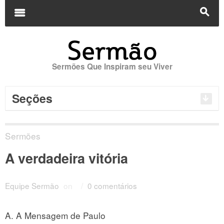
Buscar
por:
m
s
Sermões Que Inspiram seu Viver
Seções
Sermões
A verdadeira vitória
Equipe Sermão
on
/
0 comentários
A. A Mensagem de Paulo