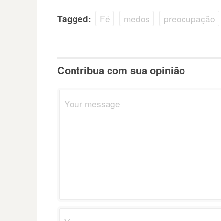
Fé
medos
preocupação
Tagged:
Contribua com sua opinião