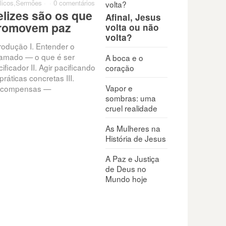
licos
,
Sermões
·
·
0 comentários
elizes são os que
Afinal, Jesus
romovem paz
volta ou não
volta?
trodução I. Entender o
amado — o que é ser
A boca e o
ificador II. Agir pacificando
coração
práticas concretas III.
Vapor e
compensas —
sombras: uma
cruel realidade
As Mulheres na
História de Jesus
A Paz e Justiça
de Deus no
Mundo hoje