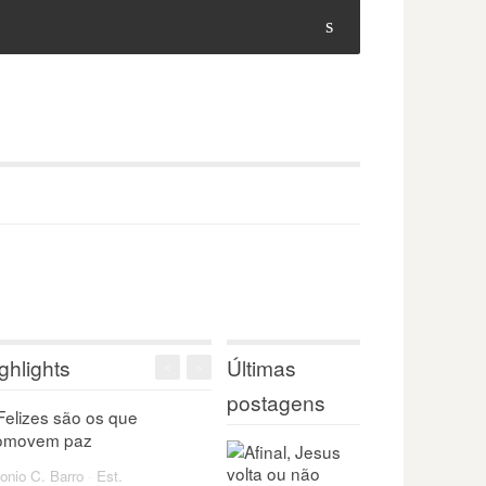
s
ghlights
Últimas
<
>
postagens
onio C. Barro
·
Est.