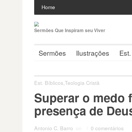
Pular
Buscar
por:
Home
para
o
conteúdo
Sermões Que Inspiram seu Viver
Sermões
Ilustrações
Est.
Est. Bíblicos
,
Teologia Cristã
Superar o medo f
presença de Deu
Antonio C. Barro
on
/
0 comentários