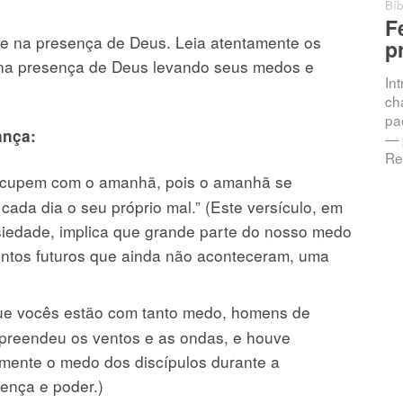
Bíb
F
 e na presença de Deus. Leia atentamente os
p
 na presença de Deus levando seus medos e
In
ch
pac
ança:
— 
Re
ocupem com o amanhã, pois o amanhã se
ada dia o seu próprio mal.” (Este versículo, em
siedade, implica que grande parte do nosso medo
ntos futuros que ainda não aconteceram, uma
ue vocês estão com tanto medo, homens de
epreendeu os ventos e as ondas, e houve
amente o medo dos discípulos durante a
sença e poder.)