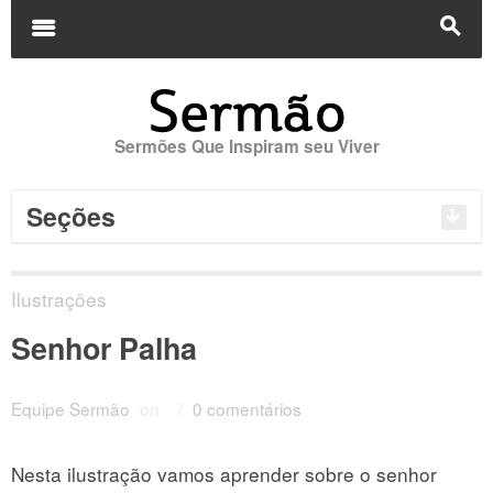
Buscar
por:
m
s
Sermões Que Inspiram seu Viver
Seções
Ilustrações
Senhor Palha
Equipe Sermão
on
/
0 comentários
Nesta ilustração vamos aprender sobre o senhor