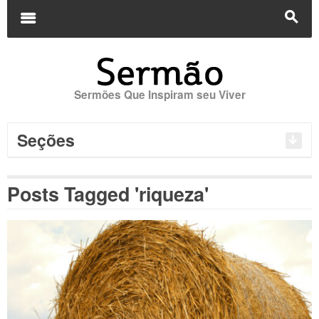
Buscar
por:
m
s
Sermões Que Inspiram seu Viver
Seções
Posts Tagged 'riqueza'