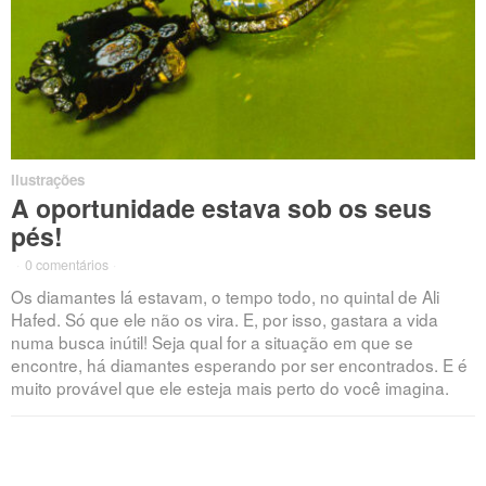
Ilustrações
A oportunidade estava sob os seus
pés!
·
0 comentários
·
Os diamantes lá estavam, o tempo todo, no quintal de Ali
Hafed. Só que ele não os vira. E, por isso, gastara a vida
numa busca inútil! Seja qual for a situação em que se
encontre, há diamantes esperando por ser encontrados. E é
muito provável que ele esteja mais perto do você imagina.