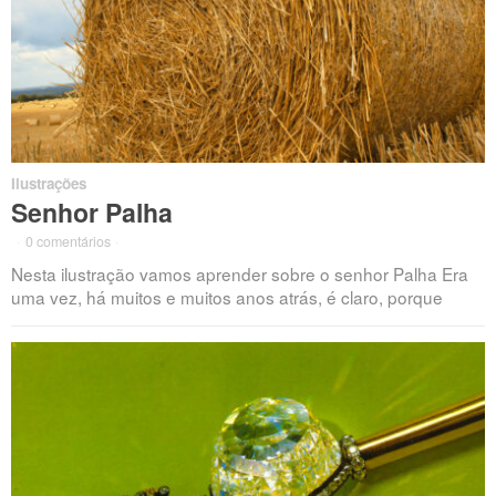
Ilustrações
Senhor Palha
·
0 comentários
·
Nesta ilustração vamos aprender sobre o senhor Palha Era
uma vez, há muitos e muitos anos atrás, é claro, porque