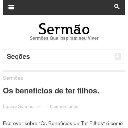
Buscar
por:
m
s
Sermões Que Inspiram seu Viver
Seções
Sermões
Os beneficios de ter filhos.
Equipe Sermão
on
/
0 comentários
Escrever sobre “Os Benefícios de Ter Filhos” é como