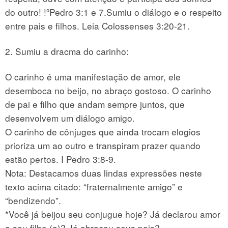
do outro! !ºPedro 3:1 e 7.Sumiu o diálogo e o respeito
entre pais e filhos. Leia Colossenses 3:20-21.
2. Sumiu a dracma do carinho:
O carinho é uma manifestação de amor, ele
desemboca no beijo, no abraço gostoso. O carinho
de pai e filho que andam sempre juntos, que
desenvolvem um diálogo amigo.
O carinho de cônjuges que ainda trocam elogios
prioriza um ao outro e transpiram prazer quando
estão pertos. I Pedro 3:8-9.
Nota: Destacamos duas lindas expressões neste
texto acima citado: “fraternalmente amigo” e
“bendizendo”.
*Você já beijou seu conjugue hoje? Já declarou amor
a seu filho (a)? Já abraçou seus pais?