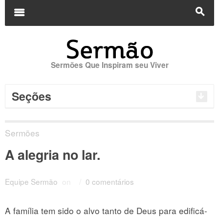
Buscar
por:
m
s
Sermões Que Inspiram seu Viver
Seções
Sermões
A alegria no lar.
Equipe Sermão
on
/
0 comentários
A família tem sido o alvo tanto de Deus para edificá-