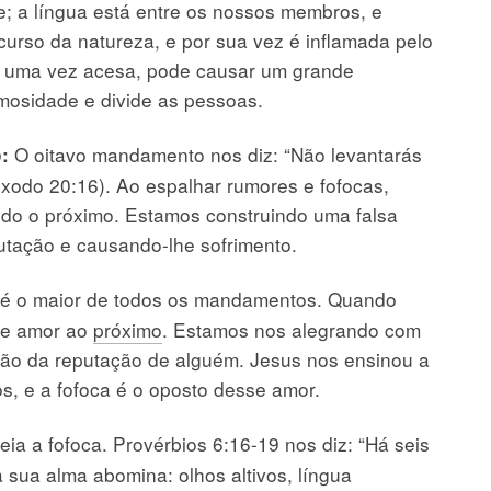
e; a língua está entre os nossos membros, e
curso da natureza, e por sua vez é inflamada pelo
e, uma vez acesa, pode causar um grande
nimosidade e divide as pessoas.
O oitavo mandamento nos diz: “Não levantarás
:
Êxodo 20:16). Ao espalhar rumores e fofocas,
do o próximo. Estamos construindo uma falsa
tação e causando-lhe sofrimento.
 é o maior de todos os mandamentos. Quando
de amor ao
próximo
. Estamos nos alegrando com
ição da reputação de alguém. Jesus nos ensinou a
, e a fofoca é o oposto desse amor.
ia a fofoca. Provérbios 6:16-19 nos diz: “Há seis
 sua alma abomina: olhos altivos, língua