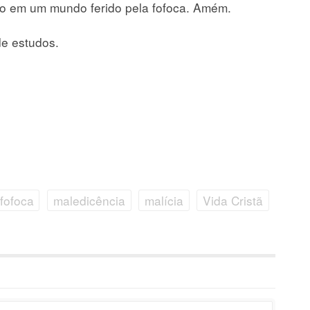
ção em um mundo ferido pela fofoca. Amém.
e estudos.
fofoca
maledicência
malícia
Vida Cristã