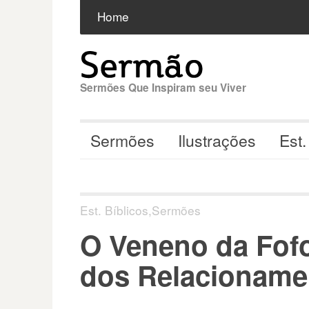
Pular
Buscar
por:
Home
para
o
conteúdo
Sermões Que Inspiram seu Viver
Sermões
Ilustrações
Est.
Est. Bíblicos
,
Sermões
O Veneno da Fofo
dos Relacioname