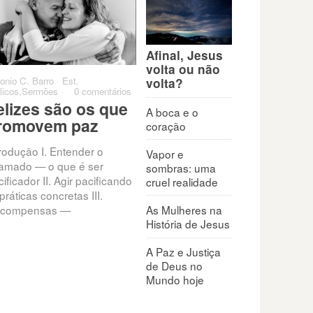
Afinal, Jesus
volta ou não
onio C. Barro
·
Est.
Antonio C. Barro
·
Est.
Antoni
volta?
licos
,
Sermões
·
·
0 comentários
Bíblicos
,
Sermões
·
·
0 comentários
0 come
elizes são os que
Quando penso que
Qua
A boca e o
romovem paz
minha vida não tem
par
coração
valor
trodução I. Entender o
Exis
Vapor e
amado — o que é ser
que c
sombras: uma
Todos enfrentam conflitos,
ificador II. Agir pacificando
que t
cruel realidade
pressões e feridas internas
práticas concretas III.
nunc
que minam a autoestima:
As Mulheres na
compensas —
rejeição, fracasso, críticas,
História de Jesus
frustrações. “O seu nome está
escrito
A Paz e Justiça
de Deus no
Mundo hoje