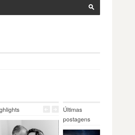
s
ghlights
Últimas
<
>
postagens