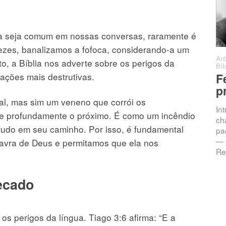
ra seja comum em nossas conversas, raramente é
vezes, banalizamos a fofoca, considerando-a um
Antonio C. Barro
·
Sermões
·
·
Ant
o, a Bíblia nos adverte sobre os perigos da
0 comentários
Bíb
tações mais destrutivas.
Chamados à
F
Intimidade: A
p
Promessa da
al, mas sim um veneno que corrói os
In
Resposta
ere profundamente o próximo. É como um incêndio
ch
tudo em seu caminho. Por isso, é fundamental
pac
Jeremias 33:3 — “Clama a
— 
avra de Deus e permitamos que ela nos
mim, e responder-te-ei, e
Re
anunciar-te-ei coisas grandes
e ocultas que não sabes.”
Introdução Vivemos numa
ecado
os perigos da língua. Tiago 3:6 afirma: “E a