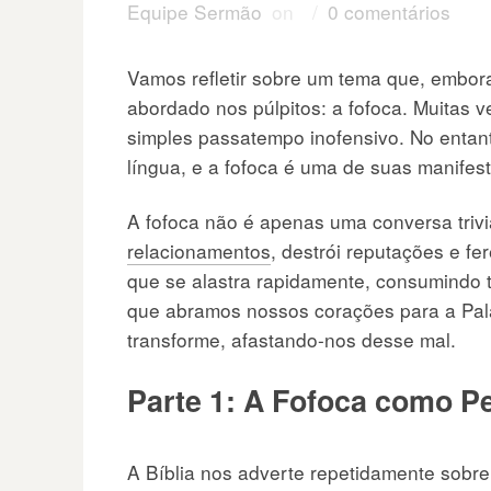
Equipe Sermão
on
/
0 comentários
Vamos refletir sobre um tema que, embo
abordado nos púlpitos: a fofoca. Muitas 
simples passatempo inofensivo. No entant
língua, e a fofoca é uma de suas manifes
A fofoca não é apenas uma conversa trivi
relacionamentos
, destrói reputações e f
que se alastra rapidamente, consumindo 
que abramos nossos corações para a Pal
transforme, afastando-nos desse mal.
Parte 1: A Fofoca como P
A Bíblia nos adverte repetidamente sobre 