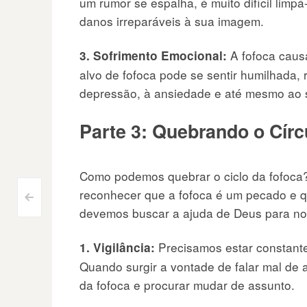
um rumor se espalha, é muito difícil limp
danos irreparáveis à sua imagem.
A fofoca caus
3. Sofrimento Emocional:
alvo de fofoca pode se sentir humilhada, r
depressão, à ansiedade e até mesmo ao s
Parte 3: Quebrando o Círc
Como podemos quebrar o ciclo da fofoca?
reconhecer que a fofoca é um pecado e 
Navegação
<
devemos buscar a ajuda de Deus para nos 
do
Precisamos estar constantem
1. Vigilância:
Post
Quando surgir a vontade de falar mal de
da fofoca e procurar mudar de assunto.