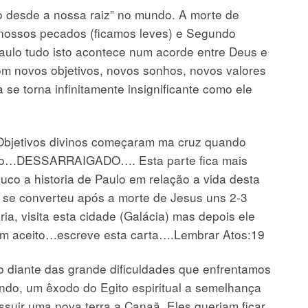
o desde a nossa raiz” no mundo. A morte de
s nossos pecados (ficamos leves) e Segundo
ulo tudo isto acontece num acorde entre Deus e
m novos objetivos, novos sonhos, novos valores
a se torna infinitamente insignificante como ele
. Objetivos divinos começaram ma cruz quando
mundo…DESSARRAIGADO…. Esta parte fica mais
co a historia de Paulo em relação a vida desta
o se converteu após a morte de Jesus uns 2-3
ia, visita esta cidade (Galácia) mas depois ele
em aceito…escreve esta carta….Lembrar Atos:19
 diante das grande dificuldades que enfrentamos
do, um êxodo do Egito espiritual a semelhança
ossuir uma nova terra a Canaã. Eles queriam ficar