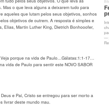
m tudo pelos seus objetivos. O que leva as
0 comentários
Bíb
Chamados à
F
is. Mas o que leva alguns a deixarem tudo para
Intimidade: A
p
tre aqueles que lutam pelos seus objetivos, sonhos
Promessa da
elos objetivos de outrem. A resposta é simples e
In
Resposta
 Elias, Martin Luther King, Dietrich Bonhooofer,
ch
pac
Jeremias 33:3 — “Clama a
— 
mim, e responder-te-ei, e
Re
anunciar-te-ei coisas grandes
e ocultas que não sabes.”
Introdução Vivemos numa
ja porque na vida de Paulo…Gálatas:1:1-17…
m na vida de Paulo para sentir este NOVO SABOR
Deus e Pai, Cristo se entregou para ser morto a
os livrar deste mundo mau.