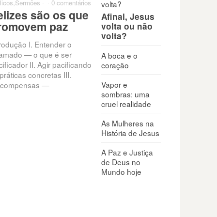
licos
,
Sermões
·
·
0 comentários
Bíblicos
,
Sermões
·
·
0 comentários
0 come
elizes são os que
Quando penso que
Qua
Afinal, Jesus
romovem paz
minha vida não tem
par
volta ou não
volta?
valor
trodução I. Entender o
Exis
amado — o que é ser
que c
A boca e o
Todos enfrentam conflitos,
ificador II. Agir pacificando
que t
coração
pressões e feridas internas
práticas concretas III.
nunc
que minam a autoestima:
Vapor e
compensas —
rejeição, fracasso, críticas,
sombras: uma
frustrações. “O seu nome está
cruel realidade
escrito
As Mulheres na
História de Jesus
A Paz e Justiça
de Deus no
Mundo hoje