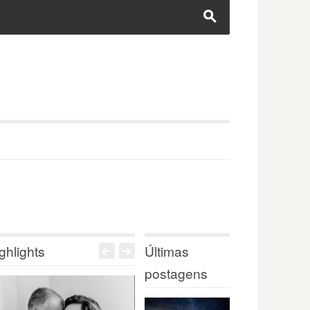
s
ghlights
Últimas
<
>
postagens