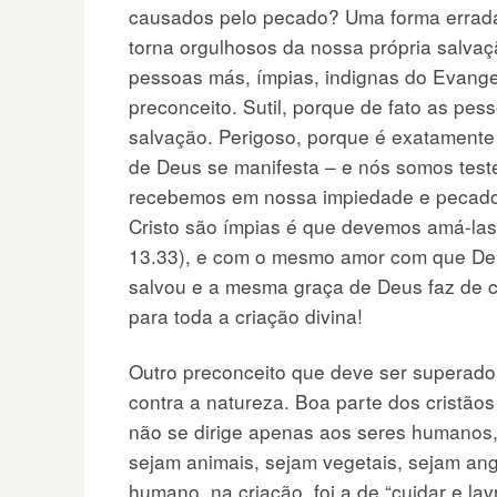
causados pelo pecado? Uma forma errada
torna orgulhosos da nossa própria salvaç
pessoas más, ímpias, indignas do Evangel
preconceito. Sutil, porque de fato as pes
salvação. Perigoso, porque é exatamente
de Deus se manifesta – e nós somos tes
recebemos em nossa impiedade e pecado 
Cristo são ímpias é que devemos amá-la
13.33), e com o mesmo amor com que De
salvou e a mesma graça de Deus faz de 
para toda a criação divina!
Outro preconceito que deve ser superado
contra a natureza. Boa parte dos cristão
não se dirige apenas aos seres humanos, 
sejam animais, sejam vegetais, sejam ange
humano, na criação, foi a de “cuidar e la