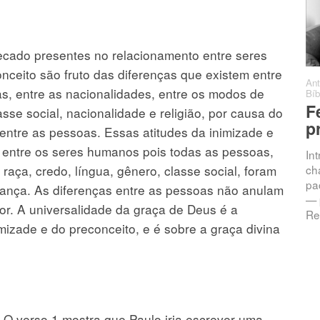
ecado presentes no relacionamento entre seres
ceito são fruto das diferenças que existem entre
Antonio C. Barro
·
Sermões
·
·
Ant
as, entre as nacionalidades, entre os modos de
0 comentários
Bíb
Chamados à
F
lasse social, nacionalidade e religião, por causa do
Intimidade: A
p
entre as pessoas. Essas atitudes da inimizade e
Promessa da
 entre os seres humanos pois todas as pessoas,
In
Resposta
aça, credo, língua, gênero, classe social, foram
ch
pac
ança. As diferenças entre as pessoas não anulam
Jeremias 33:3 — “Clama a
— 
mim, e responder-te-ei, e
or. A universalidade da graça de Deus é a
Re
anunciar-te-ei coisas grandes
izade e do preconceito, e é sobre a graça divina
e ocultas que não sabes.”
Introdução Vivemos numa
. O verso 1 mostra que Paulo iria escrever uma