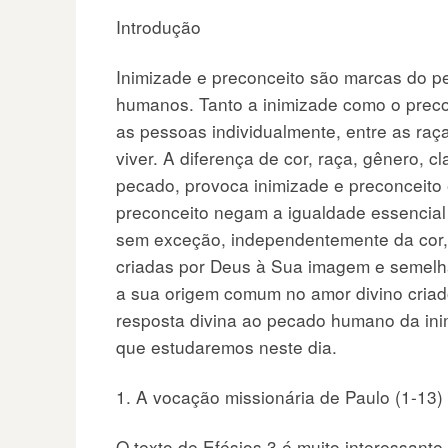
Introdução
Inimizade e preconceito são marcas do p
humanos. Tanto a inimizade como o precon
as pessoas individualmente, entre as raç
viver. A diferença de cor, raça, gênero, c
pecado, provoca inimizade e preconceito 
preconceito negam a igualdade essencial
sem exceção, independentemente da cor, r
criadas por Deus à Sua imagem e semelh
a sua origem comum no amor divino criad
resposta divina ao pecado humano da inim
que estudaremos neste dia.
1. A vocação missionária de Paulo (1-13)
O texto de Efésios 3 é muito interessante