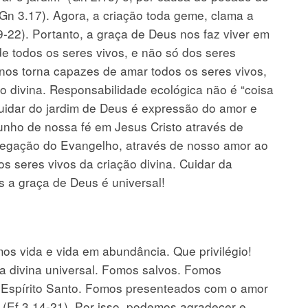
Gn 3.17). Agora, a criação toda geme, clama a
22). Portanto, a graça de Deus nos faz viver em
e todos os seres vivos, e não só dos seres
os torna capazes de amar todos os seres vivos,
ão divina. Responsabilidade ecológica não é “coisa
 Cuidar do jardim de Deus é expressão do amor e
nho de nossa fé em Jesus Cristo através de
regação do Evangelho, através de nosso amor ao
s seres vivos da criação divina. Cuidar da
s a graça de Deus é universal!
os vida e vida em abundância. Que privilégio!
a divina universal. Fomos salvos. Fomos
 Espírito Santo. Fomos presenteados com o amor
 (Ef 3.14-21). Por isso, podemos agradecer e