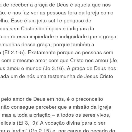
 de receber a graça de Deus é aquela que nos
ão, e nos faz ver as pessoas fora da Igreja como
ho. Esse é um jeito sutil e perigoso de
soas sem Cristo são ímpias e indignas da
 contra essa impiedade e indignidade que a graça
temunhas dessa graça, porque também a
(Ef 2.1-5). Exatamente porque as pessoas sem
s com o mesmo amor com que Cristo nos amou (Jo
us amou o mundo (Jo 3.16). A graça de Deus nos
cada um de nós uma testemunha de Jesus Cristo
 pelo amor de Deus em nós, é o preconceito
s não consegue perceber que a missão da Igreja
mas a toda a criação – a todos os seres vivos,
licais (Ef 3,10)! A vocação divina para o ser
vrar o jardim” (Gn 2.15) e, por causa do pecado do