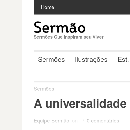
Pular
Buscar
por:
Home
para
o
conteúdo
Sermões Que Inspiram seu Viver
Sermões
Ilustrações
Est.
Sermões
A universalidade
Equipe Sermão
on
/
0 comentários