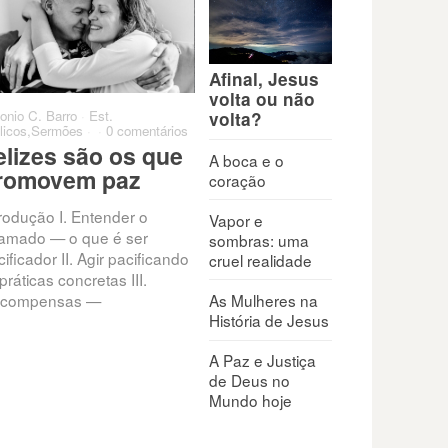
Afinal, Jesus
volta ou não
onio C. Barro
·
Est.
Antonio C. Barro
·
Est.
Antoni
volta?
licos
,
Sermões
·
·
0 comentários
Bíblicos
,
Sermões
·
·
0 comentários
0 come
elizes são os que
Quando penso que
Qua
A boca e o
romovem paz
minha vida não tem
par
coração
valor
trodução I. Entender o
Exis
Vapor e
amado — o que é ser
que c
sombras: uma
Todos enfrentam conflitos,
ificador II. Agir pacificando
que t
cruel realidade
pressões e feridas internas
práticas concretas III.
nunc
que minam a autoestima:
As Mulheres na
compensas —
rejeição, fracasso, críticas,
História de Jesus
frustrações. “O seu nome está
escrito
A Paz e Justiça
de Deus no
Mundo hoje