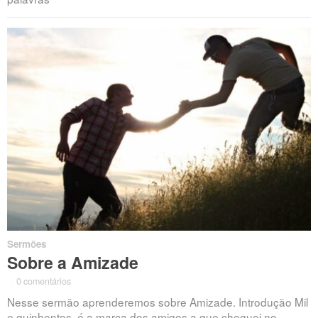
Sermões
Sobre a Amizade
·
0 comentários
·
Nesse sermão aprenderemos sobre Amizade. Introdução Mil
e quinhentos, é a marca dos amigos a que cheguei no