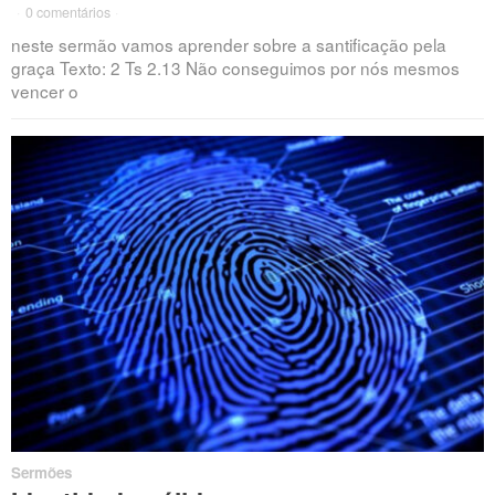
·
0 comentários
·
neste sermão vamos aprender sobre a santificação pela
graça Texto: 2 Ts 2.13 Não conseguimos por nós mesmos
vencer o
Sermões