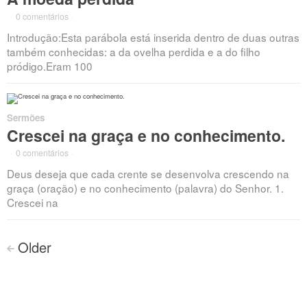
·
0 comentários
·
Introdução:Esta parábola está inserida dentro de duas outras
também conhecidas: a da ovelha perdida e a do filho
pródigo.Eram 100
Sermões
Crescei na graça e no conhecimento.
·
0 comentários
·
Deus deseja que cada crente se desenvolva crescendo na
graça (oração) e no conhecimento (palavra) do Senhor. 1.
Crescei na
Navegação
Older
<
dos
posts