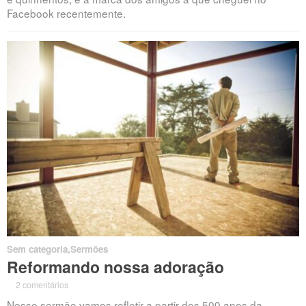
Facebook recentemente.
Sem categoria
,
Sermões
Reformando nossa adoração
·
2 comentários
·
Nesse sermão vamos refletir a partir dos 500 anos da