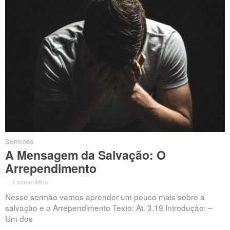
Sermões
A Mensagem da Salvação: O
Arrependimento
·
1 comentário
·
Nesse sermão vamos aprender um pouco mais sobre a
salvação e o Arrependimento Texto: At. 3.19 Introdução: –
Um dos