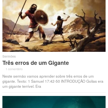
Sermões
Três erros de um Gigante
·
1 comentário
·
Neste sermão vamos aprender sobre três erros de um
gigante. Texto: 1 Samuel 17:42-50 INTRODUÇÃO Golias era
um gigante terrível. Era