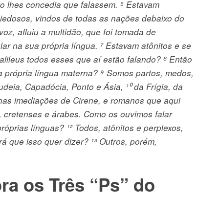
ito lhes concedia que falassem. ⁵ Estavam
edosos, vindos de todas as nações debaixo do
voz, afluiu a multidão, que foi tomada de
ar na sua própria língua. ⁷ Estavam atônitos e se
lileus todos esses que aí estão falando? ⁸ Então
 própria língua materna? ⁹ Somos partos, medos,
deia, Capadócia, Ponto e Ásia, ¹⁰ da Frígia, da
, nas imediações de Cirene, e romanos que aqui
s, cretenses e árabes. Como os ouvimos falar
prias línguas? ¹² Todos, atônitos e perplexos,
 que isso quer dizer? ¹³ Outros, porém,
ra os Três “Ps” do