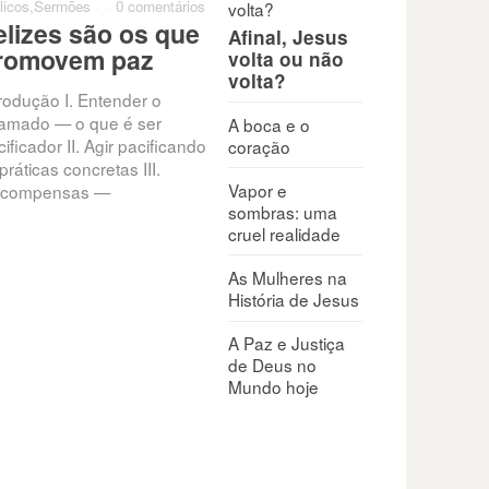
licos
,
Sermões
·
·
0 comentários
Bíblicos
,
Sermões
·
·
0 comentários
0 come
elizes são os que
Quando penso que
Qua
Afinal, Jesus
romovem paz
minha vida não tem
par
volta ou não
volta?
valor
trodução I. Entender o
Exis
amado — o que é ser
que c
A boca e o
Todos enfrentam conflitos,
ificador II. Agir pacificando
que t
coração
pressões e feridas internas
práticas concretas III.
nunc
que minam a autoestima:
Vapor e
compensas —
rejeição, fracasso, críticas,
sombras: uma
frustrações. “O seu nome está
cruel realidade
escrito
As Mulheres na
História de Jesus
A Paz e Justiça
de Deus no
Mundo hoje