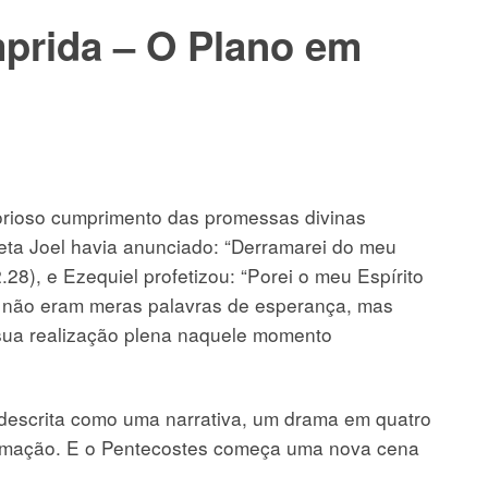
prida – O Plano em
orioso cumprimento das promessas divinas
eta Joel havia anunciado: “Derramarei do meu
.28), e Ezequiel profetizou: “Porei o meu Espírito
s não eram meras palavras de esperança, mas
sua realização plena naquele momento
 descrita como uma narrativa, um drama em quatro
umação. E o Pentecostes começa uma nova cena