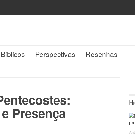
 Bíblicos
Perspectivas
Resenhas
Pentecostes:
Hi
 e Presença
Antonio C. Barro
·
Sermões
·
·
Ant