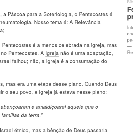
0 comentários
Bíb
Chamados à
F
a, a Páscoa para a Soteriologia, o Pentecostes é
Intimidade: A
p
Pneumatologia. Nosso tema é: A Relevância
Promessa da
In
Resposta
a;
ch
pac
Jeremias 33:3 — “Clama a
 o Pentecostes é a menos celebrada na igreja, mas
— 
mim, e responder-te-ei, e
Re
a no Pentecostes. A
Igreja
não é uma adaptação,
anunciar-te-ei coisas grandes
e ocultas que não sabes.”
rael falhou; não, a Igreja é a consumação do
Introdução Vivemos numa
eus, mas era uma etapa desse plano. Quando Deus
ir o seu povo, a Igreja já estava nesse plano:
 abençoarem e amaldiçoarei aquele que o
famílias da terra.”
Israel étnico, mas a bênção de Deus passaria