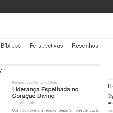
 Bíblicos
Perspectivas
Resenhas
'
Perspectivas
,
Teologia Cristã
Hi
Liderança Espelhada no
Coração Divino
·
0 comentários
·
Convido você a ler essas Ideias Simples, Impacto
Ant