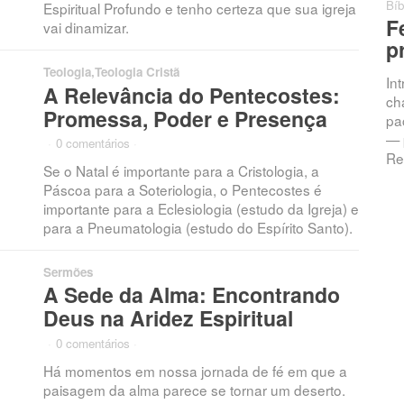
Bíb
Espiritual Profundo e tenho certeza que sua igreja
F
vai dinamizar.
p
Teologia
,
Teologia Cristã
In
A Relevância do Pentecostes:
ch
Promessa, Poder e Presença
pac
— 
·
0 comentários
·
Re
Se o Natal é importante para a Cristologia, a
Páscoa para a Soteriologia, o Pentecostes é
importante para a Eclesiologia (estudo da Igreja) e
para a Pneumatologia (estudo do Espírito Santo).
Sermões
A Sede da Alma: Encontrando
Deus na Aridez Espiritual
·
0 comentários
·
Há momentos em nossa jornada de fé em que a
paisagem da alma parece se tornar um deserto.