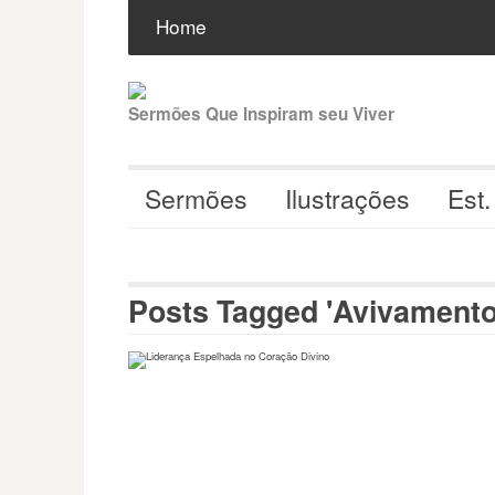
Pular
Buscar
por:
Home
para
o
conteúdo
Sermões Que Inspiram seu Viver
Sermões
Ilustrações
Est.
Posts Tagged 'Avivamento