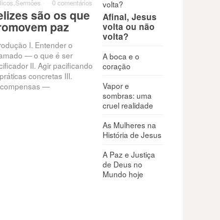
licos
,
Sermões
·
·
0 comentários
elizes são os que
Afinal, Jesus
romovem paz
volta ou não
volta?
trodução I. Entender o
amado — o que é ser
A boca e o
ificador II. Agir pacificando
coração
práticas concretas III.
Vapor e
compensas —
sombras: uma
cruel realidade
As Mulheres na
História de Jesus
A Paz e Justiça
de Deus no
Mundo hoje