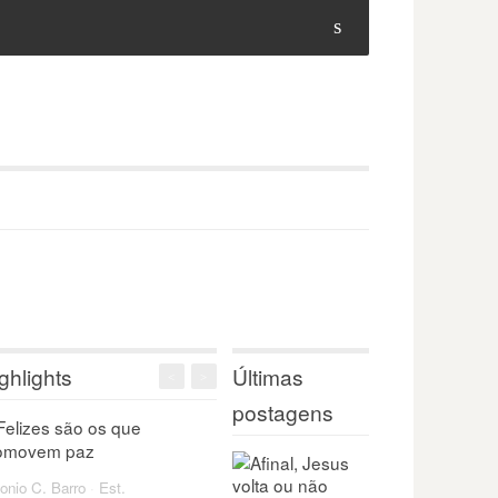
s
ghlights
Últimas
<
>
postagens
onio C. Barro
·
Est.