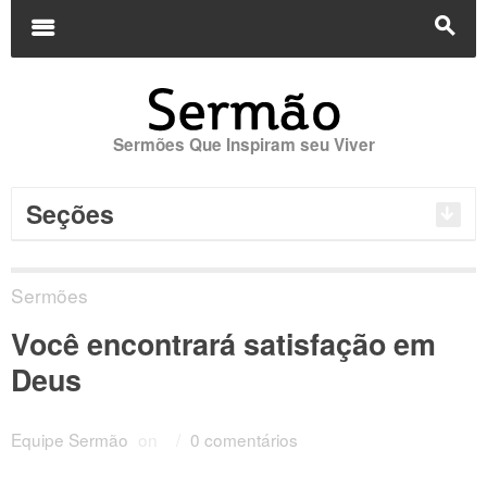
Buscar
por:
m
s
Sermões Que Inspiram seu Viver
Seções
Sermões
Você encontrará satisfação em
Deus
Equipe Sermão
on
/
0 comentários