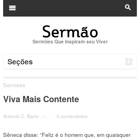
Buscar
por:
m
s
Sermões Que Inspiram seu Viver
Seções
Sermões
Viva Mais Contente
Antonio C. Barro
on
/
0 comentários
Sêneca disse: “Feliz é o homem que, em quaisquer