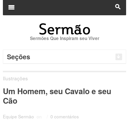
Buscar
por:
m
s
Sermões Que Inspiram seu Viver
Seções
Ilustrações
Um Homem, seu Cavalo e seu
Cão
Equipe Sermão
on
/
0 comentários