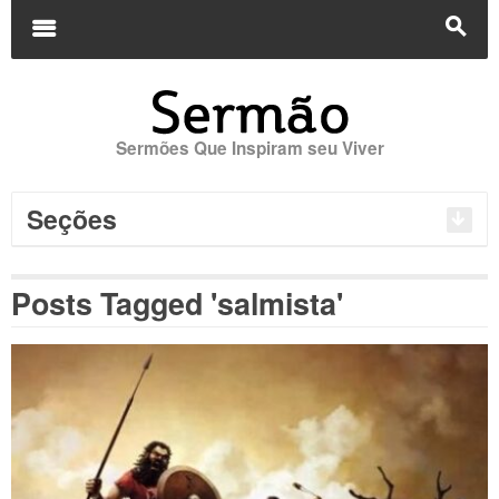
Buscar
por:
m
s
Sermões Que Inspiram seu Viver
Seções
Posts Tagged 'salmista'