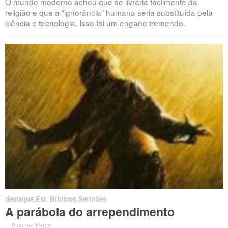
O mundo moderno achou que se livraria facilmente da
religião e que a “ignorância” humana seria substituída pela
ciência e tecnologia. Isso foi um engano tremendo.
destaque
,
Est. Bíblicos
,
Sermões
A parábola do arrependimento
·
0 comentários
·