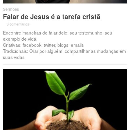
Sermões
Falar de Jesus é a tarefa cristã
·
3 comentários
·
Encontre maneiras de falar dele: seu testemunho, seu
exemplo de vida.
Criativas: facebook, twitter, blogs, emails
Tradicionais: Orar por alguém, compartilhar as mudanças em
suas vidas