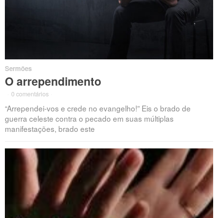
Sermões
O arrependimento
·
0 comentários
·
“Arrependei-vos e crede no evangelho!” Eis o brado de
guerra celeste contra o pecado em suas múltiplas
manifestações, brado este