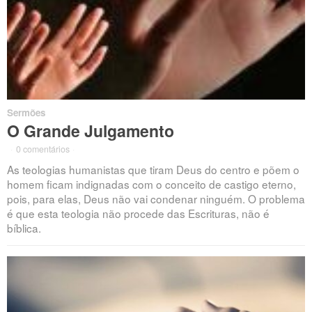
Sermões
O Grande Julgamento
·
0 comentários
·
As teologias humanistas que tiram Deus do centro e põem o
homem ficam indignadas com o conceito de castigo eterno,
pois, para elas, Deus não vai condenar ninguém. O problema
é que esta teologia não procede das Escrituras, não é
bíblica.