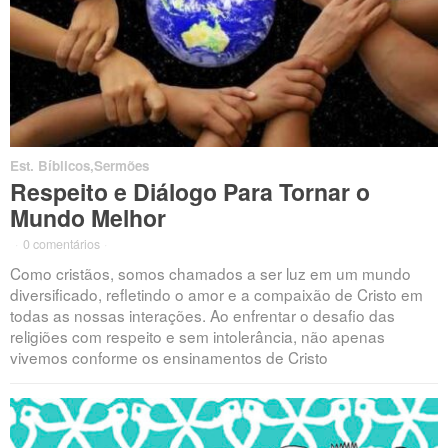
Est. Bíblicos
,
Sermões
Respeito e Diálogo Para Tornar o
Mundo Melhor
·
0 comentários
·
Como cristãos, somos chamados a ser luz em um mundo
diversificado, refletindo o amor e a compaixão de Cristo em
todas as nossas interações. Ao enfrentar o desafio das
religiões com respeito e sem intolerância, não apenas
vivemos conforme os ensinamentos de Cristo