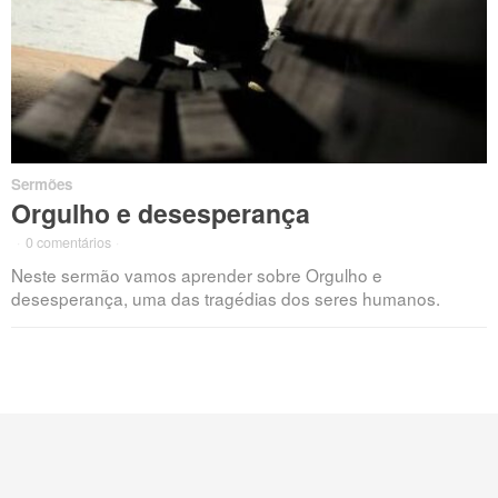
Sermões
Orgulho e desesperança
·
0 comentários
·
Neste sermão vamos aprender sobre Orgulho e
desesperança, uma das tragédias dos seres humanos.