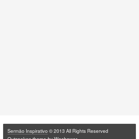
Sermão Inspirativo
© 2013 All Rights Reserved
Outspoken
theme
Wpshower
by