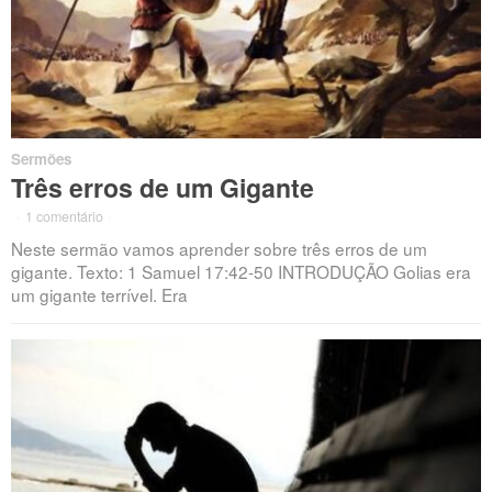
Sermões
Três erros de um Gigante
·
1 comentário
·
Neste sermão vamos aprender sobre três erros de um
gigante. Texto: 1 Samuel 17:42-50 INTRODUÇÃO Golias era
um gigante terrível. Era