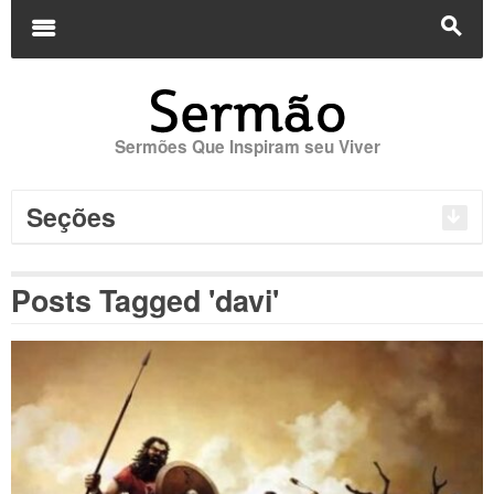
Buscar
por:
m
s
Sermões Que Inspiram seu Viver
Seções
Posts Tagged 'davi'