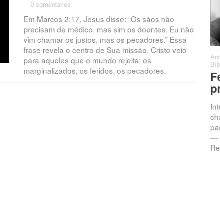
·
0 comentários
·
Em Marcos 2:17, Jesus disse: “Os sãos não
precisam de médico, mas sim os doentes. Eu não
vim chamar os justos, mas os pecadores.” Essa
frase revela o centro de Sua missão. Cristo veio
Antonio C. Barro
·
Sermões
·
·
Ant
para aqueles que o mundo rejeita: os
0 comentários
Bíb
marginalizados, os feridos, os pecadores.
Chamados à
F
Intimidade: A
p
Promessa da
In
Resposta
ch
pac
Jeremias 33:3 — “Clama a
— 
mim, e responder-te-ei, e
Re
anunciar-te-ei coisas grandes
e ocultas que não sabes.”
Introdução Vivemos numa