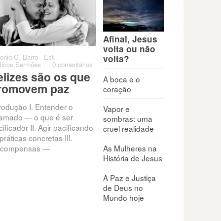
Afinal, Jesus
volta ou não
onio C. Barro
·
Est.
Antonio C. Barro
·
Est.
Antoni
volta?
licos
,
Sermões
·
·
0 comentários
Bíblicos
,
Sermões
·
·
0 comentários
0 come
elizes são os que
Quando penso que
Qua
A boca e o
romovem paz
minha vida não tem
par
coração
valor
trodução I. Entender o
Exis
Vapor e
amado — o que é ser
que c
sombras: uma
Todos enfrentam conflitos,
ificador II. Agir pacificando
que t
cruel realidade
pressões e feridas internas
práticas concretas III.
nunc
que minam a autoestima:
As Mulheres na
compensas —
rejeição, fracasso, críticas,
História de Jesus
frustrações. “O seu nome está
escrito
A Paz e Justiça
de Deus no
Mundo hoje