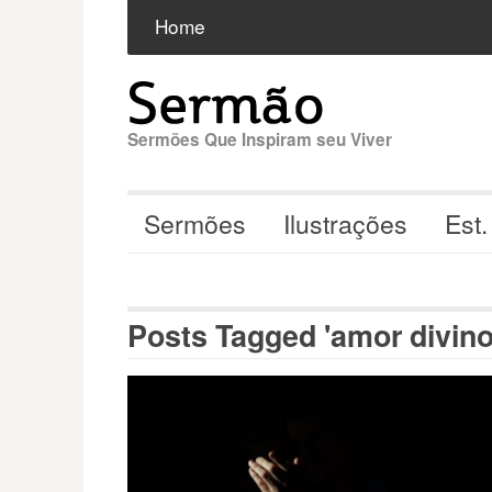
Pular
Buscar
por:
Home
para
o
conteúdo
Sermões Que Inspiram seu Viver
Sermões
Ilustrações
Est.
Posts Tagged 'amor divino