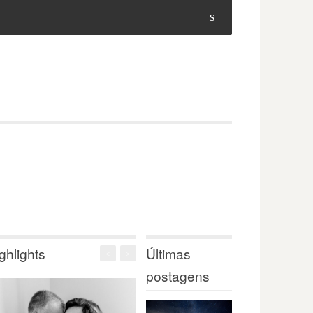
s
ghlights
Últimas
<
>
postagens