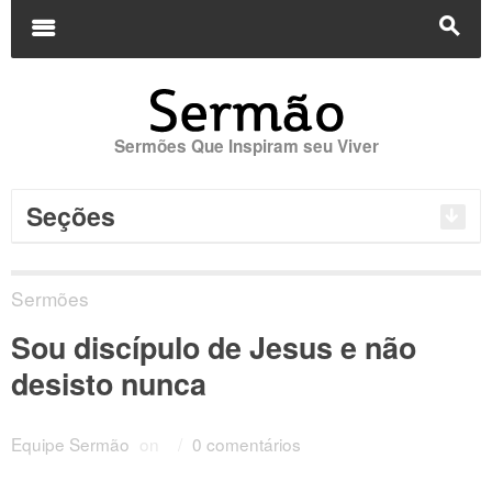
Buscar
por:
m
s
Sermões Que Inspiram seu Viver
Seções
Sermões
Sou discípulo de Jesus e não
desisto nunca
Equipe Sermão
on
/
0 comentários