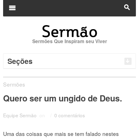
Buscar
por:
m
s
Sermões Que Inspiram seu Viver
Seções
Sermões
Quero ser um ungido de Deus.
Equipe Sermão
on
/
0 comentários
Uma das coisas que mais se tem falado nestes