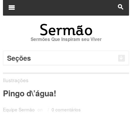
Buscar
por:
m
s
Sermões Que Inspiram seu Viver
Seções
Ilustrações
Pingo d\’água!
Equipe Sermão
on
/
0 comentários