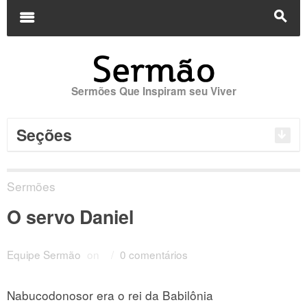
Buscar
por:
m
s
Sermões Que Inspiram seu Viver
Seções
Sermões
O servo Daniel
Equipe Sermão
on
/
0 comentários
Nabucodonosor era o rei da Babilônia