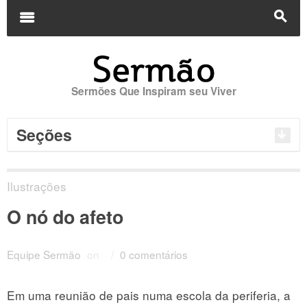
Buscar
por:
m
s
Sermões Que Inspiram seu Viver
Seções
Ilustrações
O nó do afeto
Equipe Sermão
on
/
0 comentários
Em uma reunião de pais numa escola da periferia, a