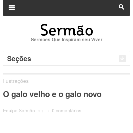
Buscar
por:
m
s
Sermões Que Inspiram seu Viver
Seções
Ilustrações
O galo velho e o galo novo
Equipe Sermão
on
/
0 comentários