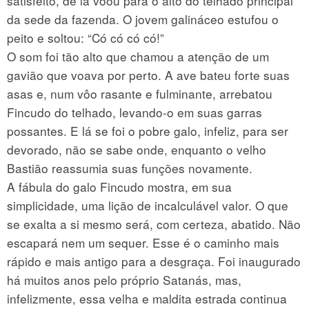
satisfeito, de lá voou para o alto do telhado principal
da sede da fazenda. O jovem galináceo estufou o
peito e soltou: “Có có có có!”
O som foi tão alto que chamou a atenção de um
gavião que voava por perto. A ave bateu forte suas
asas e, num vôo rasante e fulminante, arrebatou
Fincudo do telhado, levando-o em suas garras
possantes. E lá se foi o pobre galo, infeliz, para ser
devorado, não se sabe onde, enquanto o velho
Bastião reassumia suas funções novamente.
A fábula do galo Fincudo mostra, em sua
simplicidade, uma lição de incalculável valor. O que
se exalta a si mesmo será, com certeza, abatido. Não
escapará nem um sequer. Esse é o caminho mais
rápido e mais antigo para a desgraça. Foi inaugurado
há muitos anos pelo próprio Satanás, mas,
infelizmente, essa velha e maldita estrada continua