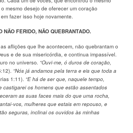
ado. Cada um de vocês, que encontrou o mesmo
o o mesmo desejo de oferecer um coração
 em fazer isso hoje novamente.
O NÃO FERIDO, NÃO QUEBRANTADO.
 aflições que lhe acontecem, não quebrantam o
Deus e de sua misericórdia, e continua impassível.
uro no universo
. “Ouvi-me, ó duros de coração,
6:12).
“Nós já andamos pela terra e eis que toda a
rias 1:11).
“E há de ser que, naquele tempo,
e castigarei os homens que estão assentados
eceram as suas faces mais do que uma rocha,
antai-vos, mulheres que estais em repouso, e
 tão seguras, inclinai os ouvidos às minhas