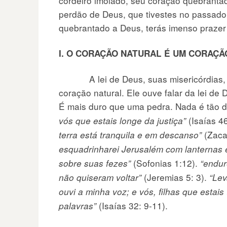
cordeiro imolado, seu coração quebrant
perdão de Deus, que tivestes no passad
quebrantado a Deus, terás imenso prazer
I. O CORAÇÃO NATURAL É UM CORAÇÃ
A lei de Deus, suas misericórdias, as
coração natural. Ele ouve falar da lei de 
É mais duro que uma pedra. Nada é tão d
(Isaías 4
vós que estais longe da justiça”
(Zaca
terra está tranquila e em descanso”
esquadrinharei Jerusalém com lanternas 
(Sofonias 1:12).
sobre suas fezes”
“endur
(Jeremias 5: 3).
não quiseram voltar”
“Lev
ouvi a minha voz; e vós, filhas que estais
(Isaías 32: 9-11).
palavras”