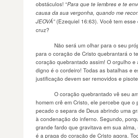
obstáculos! “
Para que te lembres e te en
causa da sua vergonha, quando me reconci
(Ezequiel 16:63). Você tem esse 
JEOVÁ”
cruz?
Não será um olhar para o seu próprio
para o coração de Cristo quebrantará o t
coração quebrantado assim! O orgulho e a 
digno é o cordeiro! Todas as batalhas e 
justificação devem ser removidos e piso
O coração quebrantado vê seu amor 
homem crê em Cristo, ele percebe que o 
pecado o separa de Deus abrindo uma gra
à condenação do inferno. Segundo, porque
grande fardo que gravitava em sua alma, q
é a praga do coração de Cristo agora. Tod