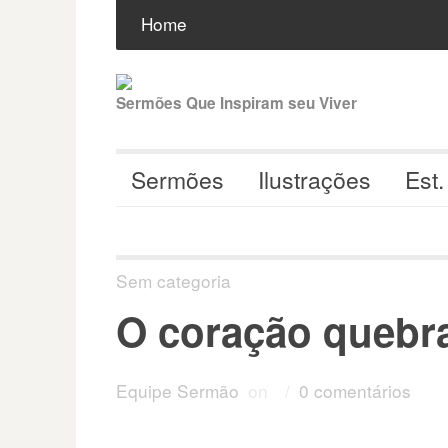
Pular
Buscar
por:
Home
para
o
conteúdo
Sermões Que Inspiram seu Viver
Sermões
Ilustrações
Est.
Sem categoria
O coração quebr
Equipe Sermão
on
/
0 comentários