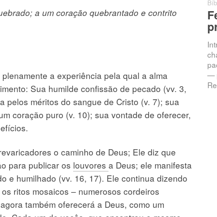
Bíb
 quebrado; a um coração quebrantado e contrito
F
p
In
ch
pac
namente a experiência pela qual a alma
— 
Re
imento: Sua humilde confissão de pecado (vv. 3,
a pelos méritos do sangue de Cristo (v. 7); sua
m coração puro (v. 10); sua vontade de oferecer,
efícios.
aricadores o caminho de Deus; Ele diz que
ão para publicar os
louvores
a Deus; ele manifesta
o e humilhado (vv. 16, 17). Ele continua dizendo
 os ritos mosaicos – numerosos cordeiros
e agora também oferecerá a Deus, como um