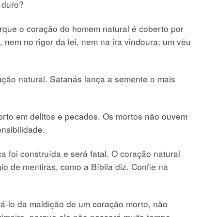
 duro?
orque o coração do homem natural é coberto por
, nem no rigor da lei, nem na ira vindoura; um véu
ção natural. Satanás lança a semente o mais
orto em delitos e pecados. Os mortos não ouvem
nsibilidade.
a foi construída e será fatal. O coração natural
io de mentiras, como a Bíblia diz. Confie na
o da maldição de um coração morto, não
rimeiro, porque ele não passará muito tempo