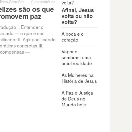
licos
,
Sermões
·
·
0 comentários
elizes são os que
Afinal, Jesus
romovem paz
volta ou não
volta?
trodução I. Entender o
amado — o que é ser
A boca e o
ificador II. Agir pacificando
coração
práticas concretas III.
Vapor e
compensas —
sombras: uma
cruel realidade
As Mulheres na
História de Jesus
A Paz e Justiça
de Deus no
Mundo hoje