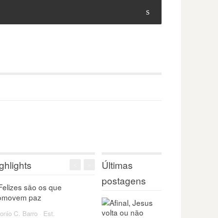
s
ghlights
Últimas
<
>
postagens
onio C. Barro
·
Est.