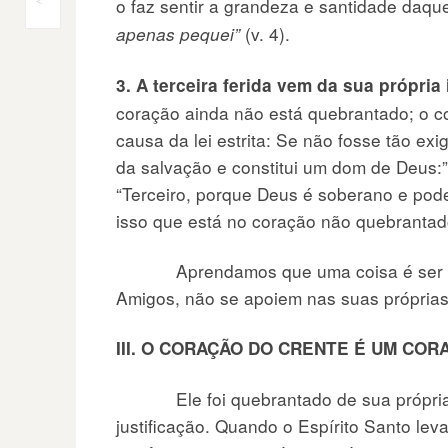
Navegação
o faz sentir a grandeza e santidade daq
<
(v. 4).
apenas pequei”
do
3. A terceira ferida vem da sua própri
Post
coração ainda não está quebrantado; o co
causa da lei estrita: Se não fosse tão e
da salvação e constitui um dom de Deus:
“Terceiro, porque Deus é soberano e pod
isso que está no coração não quebrantado
Aprendamos que uma coisa é ser despe
Amigos, não se apoiem nas suas próprias
III. O CORAÇÃO DO CRENTE É UM CO
Ele foi quebrantado de sua própria jus
justificação. Quando o Espírito Santo le