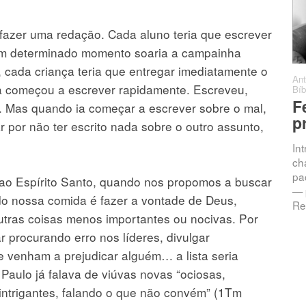
 fazer uma redação. Cada aluno teria que escrever
 um determinado momento soaria a campainha
 cada criança teria que entregar imediatamente o
Antonio C. Barro
·
Sermões
·
·
Ant
 começou a escrever rapidamente. Escreveu,
0 comentários
Bíb
Chamados à
F
. Mas quando ia começar a escrever sobre o mal,
Intimidade: A
p
r por não ter escrito nada sobre o outro assunto,
Promessa da
In
Resposta
ch
pac
ao Espírito Santo, quando nos propomos a buscar
Jeremias 33:3 — “Clama a
— 
mim, e responder-te-ei, e
do nossa comida é fazer a vontade de Deus,
Re
anunciar-te-ei coisas grandes
tras coisas menos importantes ou nocivas. Por
e ocultas que não sabes.”
ar procurando erro nos líderes, divulgar
Introdução Vivemos numa
e venham a prejudicar alguém… a lista seria
 Paulo já falava de viúvas novas “ociosas,
ntrigantes, falando o que não convém” (1Tm