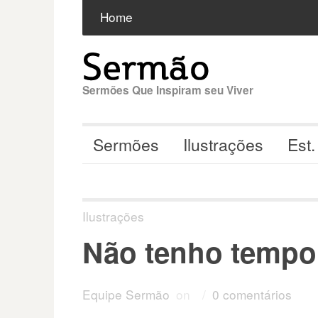
Pular
Buscar
por:
Home
para
o
conteúdo
Sermões Que Inspiram seu Viver
Sermões
Ilustrações
Est.
Ilustrações
Não tenho tempo
Equipe Sermão
on
/
0 comentários