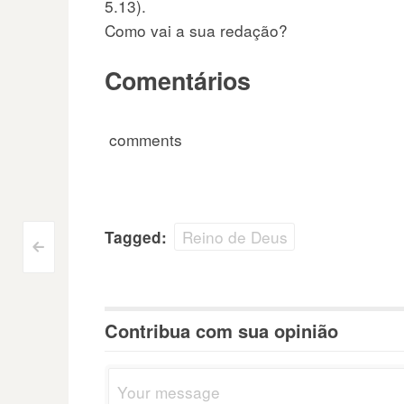
5.13).
Como vai a sua redação?
Comentários
comments
Reino de Deus
Tagged:
Navegação
<
do
Contribua com sua opinião
Post