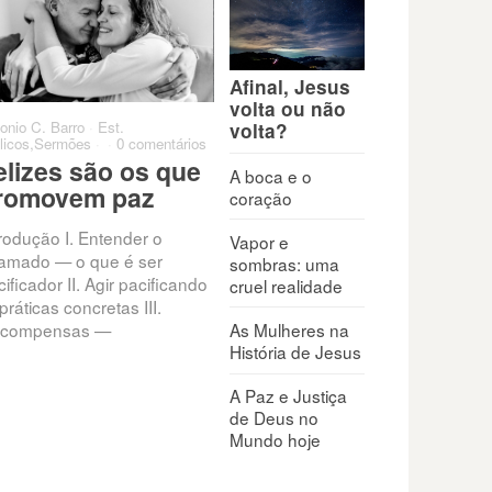
Afinal, Jesus
volta ou não
onio C. Barro
·
Est.
Antonio C. Barro
·
Est.
Antoni
volta?
licos
,
Sermões
·
·
0 comentários
Bíblicos
,
Sermões
·
·
0 comentários
0 come
elizes são os que
Quando penso que
Qua
A boca e o
romovem paz
minha vida não tem
par
coração
valor
trodução I. Entender o
Exis
Vapor e
amado — o que é ser
que c
sombras: uma
Todos enfrentam conflitos,
ificador II. Agir pacificando
que t
cruel realidade
pressões e feridas internas
práticas concretas III.
nunc
que minam a autoestima:
As Mulheres na
compensas —
rejeição, fracasso, críticas,
História de Jesus
frustrações. “O seu nome está
escrito
A Paz e Justiça
de Deus no
Mundo hoje