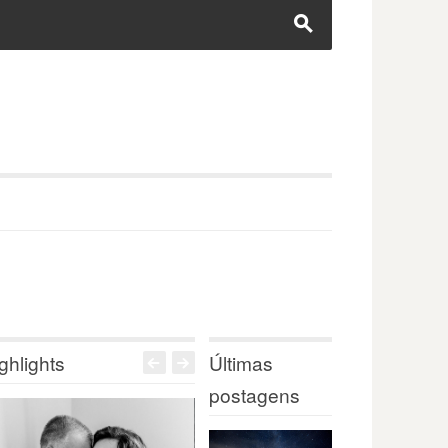
s
ghlights
Últimas
<
>
postagens