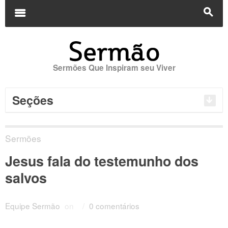
Buscar
por:
m
s
Sermões Que Inspiram seu Viver
Seções
Sermões
Jesus fala do testemunho dos
salvos
Equipe Sermão
on
/
0 comentários