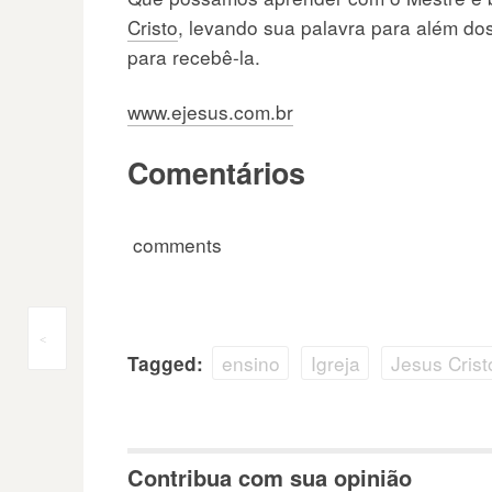
Cristo
, levando sua palavra para além dos
para recebê-la.
www.ejesus.com.br
Comentários
comments
Navegação
<
ensino
Igreja
Jesus Crist
Tagged:
do
Post
Contribua com sua opinião