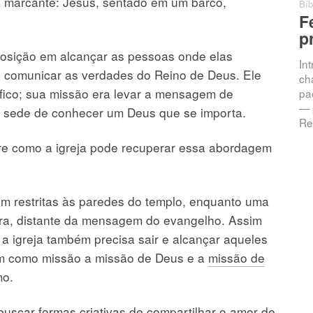
a marcante: Jesus, sentado em um barco,
Bíb
F
p
osição em alcançar as pessoas onde elas
In
 comunicar as verdades do Reino de Deus. Ele
ch
ífico; sua missão era levar a mensagem de
pac
— 
m sede de conhecer um Deus que se importa.
Re
bre como a igreja pode recuperar essa abordagem
cam restritas às paredes do templo, enquanto uma
ra, distante da mensagem do evangelho. Assim
a igreja também precisa sair e alcançar aqueles
tem como missão a missão de Deus e a
missão de
mo.
scar formas criativas de compartilhar o amor de