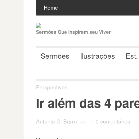
Pular
Buscar
por:
Home
para
o
conteúdo
Sermões Que Inspiram seu Viver
Sermões
Ilustrações
Est.
Perspectivas
Ir além das 4 pa
Antonio C. Barro
on
/
0 comentários