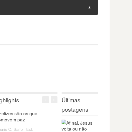
s
ghlights
Últimas
<
>
postagens
onio C. Barro
·
Est.