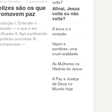
licos
,
Sermões
·
·
0 comentários
elizes são os que
Afinal, Jesus
romovem paz
volta ou não
volta?
trodução I. Entender o
amado — o que é ser
A boca e o
ificador II. Agir pacificando
coração
práticas concretas III.
Vapor e
compensas —
sombras: uma
cruel realidade
As Mulheres na
História de Jesus
A Paz e Justiça
de Deus no
Mundo hoje