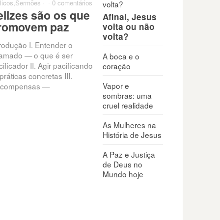
licos
,
Sermões
·
·
0 comentários
elizes são os que
Afinal, Jesus
romovem paz
volta ou não
volta?
trodução I. Entender o
amado — o que é ser
A boca e o
ificador II. Agir pacificando
coração
práticas concretas III.
Vapor e
compensas —
sombras: uma
cruel realidade
As Mulheres na
História de Jesus
A Paz e Justiça
de Deus no
Mundo hoje