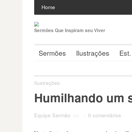
Pular
Buscar
por:
Home
para
o
conteúdo
Sermões Que Inspiram seu Viver
Sermões
Ilustrações
Est.
Ilustrações
Humilhando um s
Equipe Sermão
on
/
0 comentários