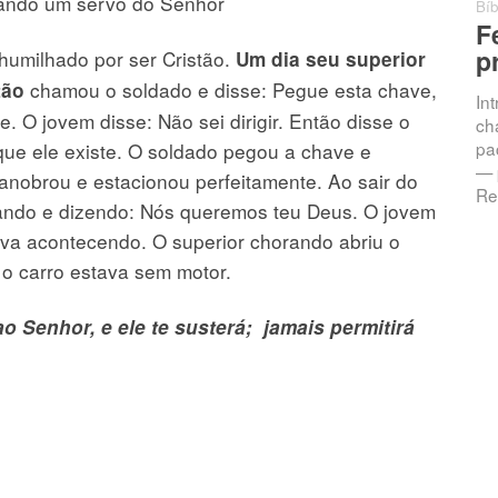
hando um servo do Senhor
Bíb
F
p
humilhado por ser Cristão.
Um dia seu superior
chamou o soldado e disse: Pegue esta chave,
tão
In
e. O jovem disse: Não sei dirigir. Então disse o
ch
pac
que ele existe. O soldado pegou a chave e
— 
manobrou e estacionou perfeitamente. Ao sair do
Re
orando e dizendo: Nós queremos teu Deus. O jovem
va acontecendo. O superior chorando abriu o
 o carro estava sem motor.
o Senhor, e ele te susterá; jamais permitirá