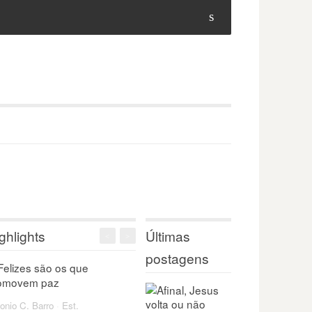
s
ghlights
Últimas
<
>
postagens
onio C. Barro
·
Est.