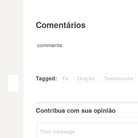
Comentários
comments
Fé
Oração
Testemunho
Tagged:
Navegação
<
do
Contribua com sua opinião
Post