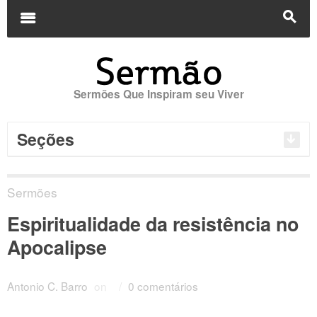
Buscar
por:
m
s
Sermões Que Inspiram seu Viver
Seções
Sermões
Espiritualidade da resistência no
Apocalipse
Antonio C. Barro
on
/
0 comentários