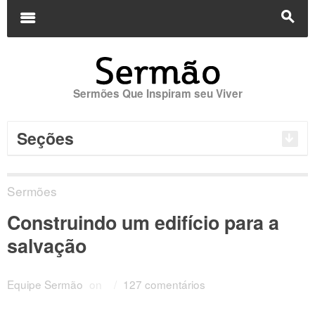
Buscar
por:
m
s
Sermões Que Inspiram seu Viver
Seções
Sermões
Construindo um edifício para a
salvação
Equipe Sermão
on
/
127 comentários