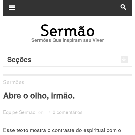
Buscar
por:
m
s
Sermões Que Inspiram seu Viver
Seções
Sermões
Abre o olho, irmão.
Equipe Sermão
on
/
0 comentários
Esse texto mostra o contraste do espiritual com o