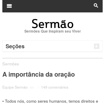
Buscar
por:
m
s
Sermões Que Inspiram seu Viver
Seções
Sermões
A importância da oração
Equipe Sermão
on
/
149 comentários
• Todos nós, como seres humanos, temos direitos e