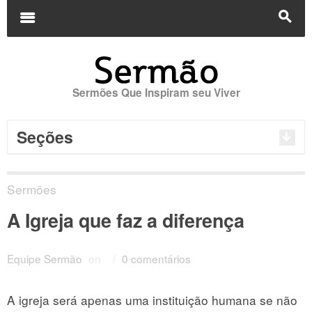
Buscar
por:
m
s
Sermões Que Inspiram seu Viver
Seções
Sermões
A Igreja que faz a diferença
Equipe Sermão
on
/
0 comentários
A igreja será apenas uma instituição humana se não