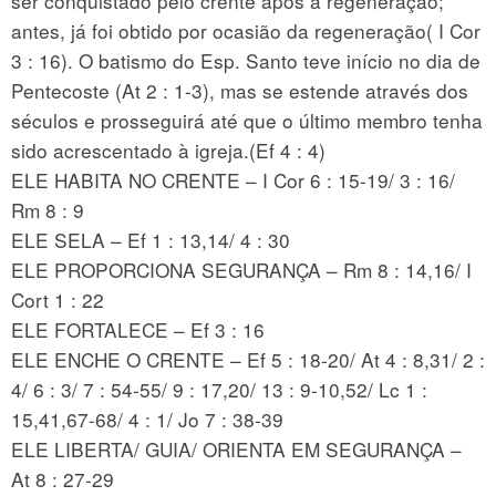
ser conquistado pelo crente após a regeneração;
antes, já foi obtido por ocasião da regeneração( I Cor
3 : 16). O batismo do Esp. Santo teve início no dia de
Pentecoste (At 2 : 1-3), mas se estende através dos
séculos e prosseguirá até que o último membro tenha
sido acrescentado à igreja.(Ef 4 : 4)
ELE HABITA NO CRENTE – I Cor 6 : 15-19/ 3 : 16/
Rm 8 : 9
ELE SELA – Ef 1 : 13,14/ 4 : 30
ELE PROPORCIONA SEGURANÇA – Rm 8 : 14,16/ I
Cort 1 : 22
ELE FORTALECE – Ef 3 : 16
ELE ENCHE O CRENTE – Ef 5 : 18-20/ At 4 : 8,31/ 2 :
4/ 6 : 3/ 7 : 54-55/ 9 : 17,20/ 13 : 9-10,52/ Lc 1 :
15,41,67-68/ 4 : 1/ Jo 7 : 38-39
ELE LIBERTA/ GUIA/ ORIENTA EM SEGURANÇA –
At 8 : 27-29