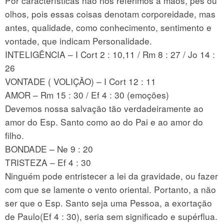
Por características não nos referimos a mãos, pés ou
olhos, pois essas coisas denotam corporeidade, mas
antes, qualidade, como conhecimento, sentimento e
vontade, que indicam Personalidade.
INTELIGÊNCIA – I Cort 2 : 10,11 / Rm 8 : 27 / Jo 14 :
26
VONTADE ( VOLIÇÃO) – I Cort 12 : 11
AMOR – Rm 15 : 30 / Ef 4 : 30 (emoções)
Devemos nossa salvação tão verdadeiramente ao
amor do Esp. Santo como ao do Pai e ao amor do
filho.
BONDADE – Ne 9 : 20
TRISTEZA – Ef 4 : 30
Ninguém pode entristecer a lei da gravidade, ou fazer
com que se lamente o vento oriental. Portanto, a não
ser que o Esp. Santo seja uma Pessoa, a exortação
de Paulo(Ef 4 : 30), seria sem significado e supérflua.