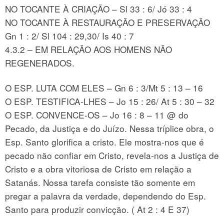
NO TOCANTE À CRIAÇÃO – Sl 33 : 6/ Jó 33 : 4
NO TOCANTE À RESTAURAÇÃO E PRESERVAÇÃO
Gn 1 : 2/ Sl 104 : 29,30/ Is 40 : 7
4.3.2 – EM RELAÇÃO AOS HOMENS NÃO
REGENERADOS.
O ESP. LUTA COM ELES – Gn 6 : 3/Mt 5 : 13 – 16
O ESP. TESTIFICA-LHES – Jo 15 : 26/ At 5 : 30 – 32
O ESP. CONVENCE-OS – Jo 16 : 8 – 11 @ do
Pecado, da Justiça e do Juízo. Nessa tríplice obra, o
Esp. Santo glorifica a cristo. Ele mostra-nos que é
pecado não confiar em Cristo, revela-nos a Justiça de
Cristo e a obra vitoriosa de Cristo em relação a
Satanás. Nossa tarefa consiste tão somente em
pregar a palavra da verdade, dependendo do Esp.
Santo para produzir convicção. ( At 2 : 4 E 37)