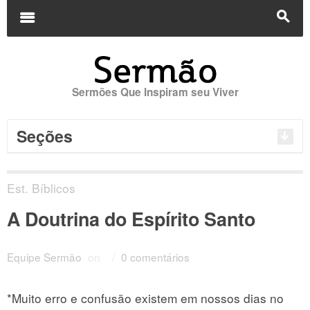
Buscar
por:
m
s
Sermões Que Inspiram seu Viver
Seções
Est. Bíblicos
A Doutrina do Espírito Santo
Equipe Sermão
on
/
0 comentários
*Muito erro e confusão existem em nossos dias no