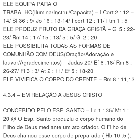
ELE EQUIPA PARA O
TRABALHO(Ilumina/Instrui/Capacita) – I Cort 2 : 12 –
14/ Sl 36 : 9/ Jo 16 : 13-14/ I cort 12 : 11/ I tm 1 : 5
ELE PRODUZ FRUTO DA GRAÇA CRISTÃ – Gl 5 : 22-
23/ Rm 14 : 17/ 15 : 13/ 5 : 5/ Gl 2 : 20
ELE POSSIBILITA TODAS AS FORMAS DE
COMUNHÃO COM DEUS(Oração/Adoração e
louvor/Agradecimentos) – Judas 20/ Ef 6 :18/ Rm 8 :
26-27/ Fl 3 : 3/ At 2 : 11/ Ef 5 : 18-20
ELE VIVIFICA O CORPO DO CRENTE – Rm 8 : 11,13
4.3.4 – EM RELAÇÃO A JESUS CRISTO
CONCEBIDO PELO ESP. SANTO – Lc 1 : 35/ Mt 1 :
20 @ O Esp. Santo produziu o corpo humano do
Filho de Deus mediante um ato criador. O Filho de
Deus chamou esse corpo de preparado ( Hb 10 :5 ).