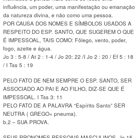
influência, um poder, uma manifestação ou emanação
da natureza divina, e não como uma pessoa.
POR CAUSA DOS NOMES E SÍMBOLOS USADOS A
RESPEITO DO ESP. SANTO, QUE SUGEREM O QUE
É IMPESSOAL, TAIS COMO: Fôlego, vento, poder,
fogo, azeite e água.
Jo 3 : 5-8 / At 2 : 1-4 / Jo 20: 22 /I Jo 2 : 20 / Ef 5 : 18
/ I Tss 5 : 19
PELO FATO DE NEM SEMPRE O ESP. SANTO, SER
ASSOCIADO AO PAI E AO FILHO, DIZ-SE QUE É
IMPESSOAL. I Tss 3: 11
PELO FATO DE A PALAVRA “Espírito Santo” SER
NEUTRA ( GREGO= pneuma).
b.2 – SUA PROVA.
SEUS PRONOMES PESSOAIS MASCULINOS. Jo 15