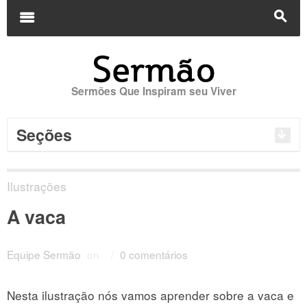
Buscar
por:
m
s
Sermões Que Inspiram seu Viver
Seções
Ilustrações
A vaca
Equipe Sermão
on
/
0 comentários
Nesta ilustração nós vamos aprender sobre a vaca e