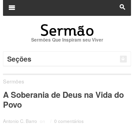
Buscar
por:
m
s
Sermões Que Inspiram seu Viver
Seções
Sermões
A Soberania de Deus na Vida do
Povo
Antonio C. Barro
on
/
0 comentários