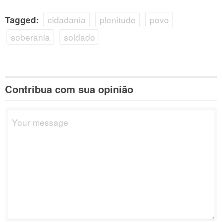
cidadania
plenitude
povo
Tagged:
soberania
soldado
Contribua com sua opinião