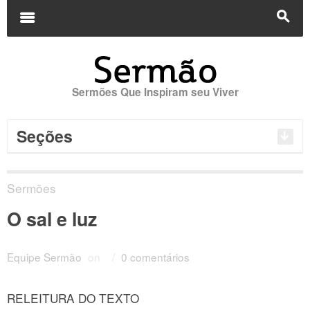
Buscar
por:
m
s
Sermões Que Inspiram seu Viver
Seções
Sermões
O sal e luz
Equipe Sermão
on
/
0 comentários
RELEITURA DO TEXTO