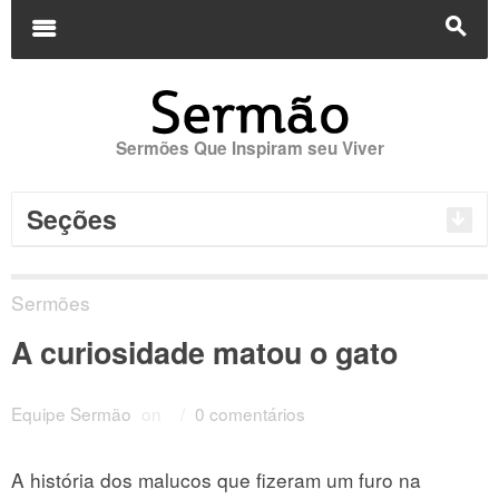
Buscar
por:
m
s
Sermões Que Inspiram seu Viver
Seções
Sermões
A curiosidade matou o gato
Equipe Sermão
on
/
0 comentários
A história dos malucos que fizeram um furo na