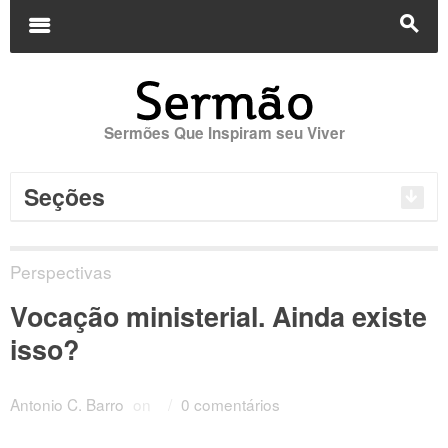
Buscar
por:
m
s
Sermões Que Inspiram seu Viver
Seções
Perspectivas
Vocação ministerial. Ainda existe
isso?
Antonio C. Barro
on
/
0 comentários