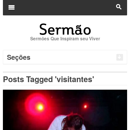
Buscar
por:
m
s
Sermões Que Inspiram seu Viver
Seções
Posts Tagged 'visitantes'