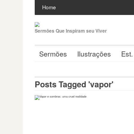
Pular
Buscar
por:
Home
para
o
conteúdo
Sermões Que Inspiram seu Viver
Sermões
Ilustrações
Est.
Posts Tagged 'vapor'