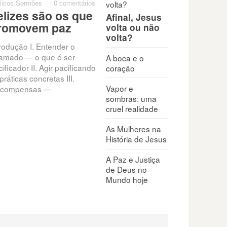
licos
,
Sermões
·
·
0 comentários
elizes são os que
Afinal, Jesus
romovem paz
volta ou não
volta?
trodução I. Entender o
amado — o que é ser
A boca e o
ificador II. Agir pacificando
coração
práticas concretas III.
Vapor e
compensas —
sombras: uma
cruel realidade
As Mulheres na
História de Jesus
A Paz e Justiça
de Deus no
Mundo hoje