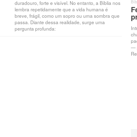
Bíb
duradouro, forte e visível. No entanto, a Bíblia nos
F
lembra repetidamente que a vida humana é
p
breve, frágil, como um sopro ou uma sombra que
passa. Diante dessa realidade, surge uma
In
pergunta profunda:
ch
pac
— 
Re