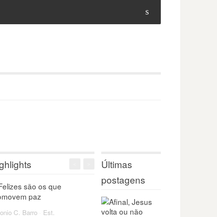
s
ghlights
Últimas
<
>
postagens
onio C. Barro
·
Est.