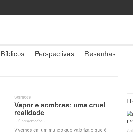
 Bíblicos
Perspectivas
Resenhas
Sermões
Hi
Vapor e sombras: uma cruel
realidade
·
0 comentários
·
Vivemos em um mundo que valoriza o que é
Ant