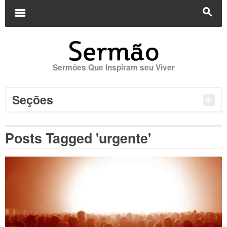
Buscar
por:
m
s
Sermões Que Inspiram seu Viver
Seções
Posts Tagged 'urgente'