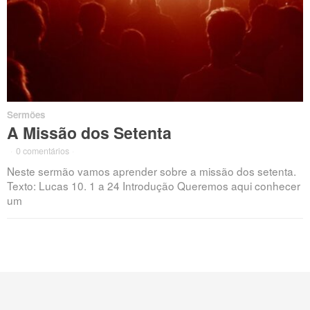
Sermões
A Missão dos Setenta
·
0 comentários
·
Neste sermão vamos aprender sobre a missão dos setenta.
Texto: Lucas 10. 1 a 24 Introdução Queremos aqui conhecer
um