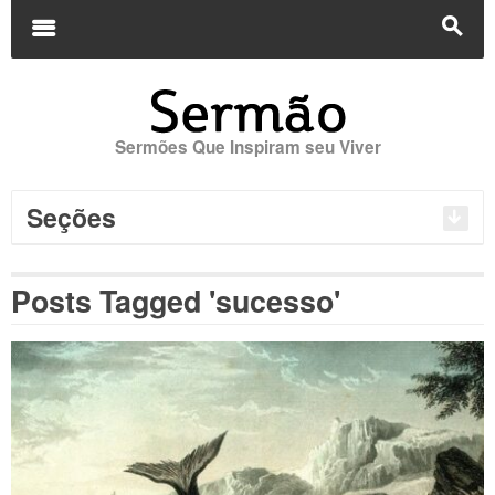
Buscar
por:
m
s
Sermões Que Inspiram seu Viver
Seções
Posts Tagged 'sucesso'